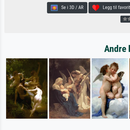
Se i 3D / AR
Legg til favorit
Andre 