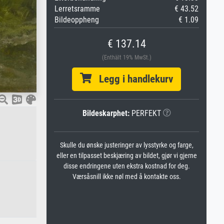
Lerretsramme
€ 43.52
Bildeoppheng
€ 1.09
€ 137.14
(Enthält 19% MwSt.)
Legg i handlekurv
Bildeskarphet:
PERFEKT
Skulle du ønske justeringer av lysstyrke og farge,
eller en tilpasset beskjæring av bildet, gjør vi gjerne
disse endringene uten ekstra kostnad for deg.
Værsåsnill ikke nøl med å kontakte oss.