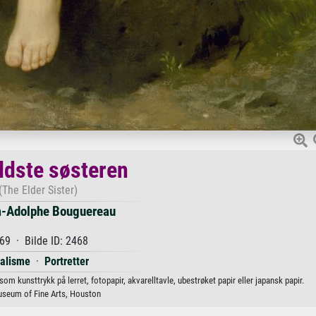
ldste søsteren
(The Elder Sister)
m-Adolphe Bouguereau
69 · Bilde ID: 2468
alisme
·
Portretter
m kunsttrykk på lerret, fotopapir, akvarelltavle, ubestrøket papir eller japansk papir.
seum of Fine Arts, Houston