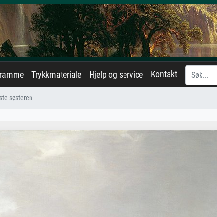
Kontakt
eramme
Trykkmateriale
Hjelp og service
ste søsteren