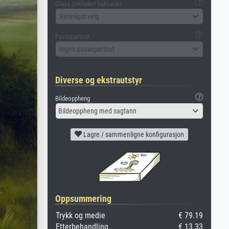
Glass (inkludert baktavle)
Vennligst velg
Passepartout
Ingen passepartout
Diverse og ekstrautstyr
Bildeoppheng
Bildeoppheng med sagtann
Lagre / sammenligne konfigurasjon
Oppsummering
Trykk og medie
€ 79.19
Etterbehandling
€ 13.33