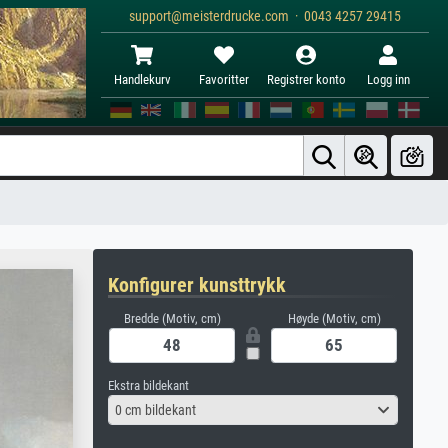
support@meisterdrucke.com · 0043 4257 29415
Handlekurv
Favoritter
Registrer konto
Logg inn
Konfigurer kunsttrykk
Bredde (Motiv, cm)
Høyde (Motiv, cm)
Ekstra bildekant
0 cm bildekant