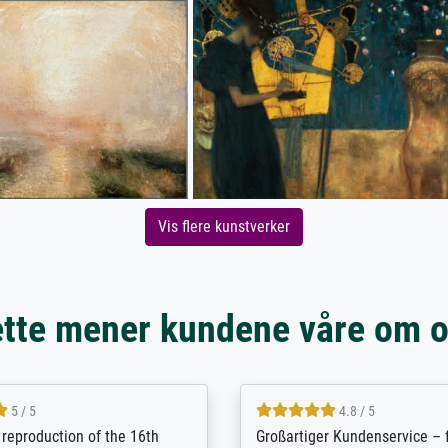
Vis flere kunstverker
tte mener kundene våre om 
5 / 5
5 / 5
t Meisterdrucke strives to
Outstanding quality and cus