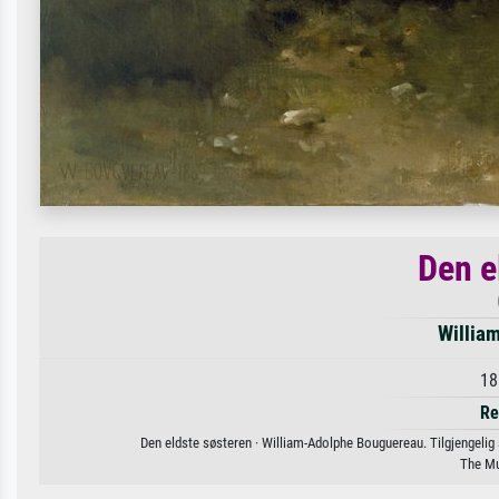
Den e
Willia
18
Re
Den eldste søsteren · William-Adolphe Bouguereau. Tilgjengelig so
The Mu