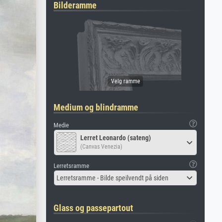
Bilderamme
Medium og blindramme
Medie
Lerret Leonardo (sateng)
(Canvas Venezia)
Lerretsramme
Lerretsramme - Bilde speilvendt på siden
Glass og passepartout