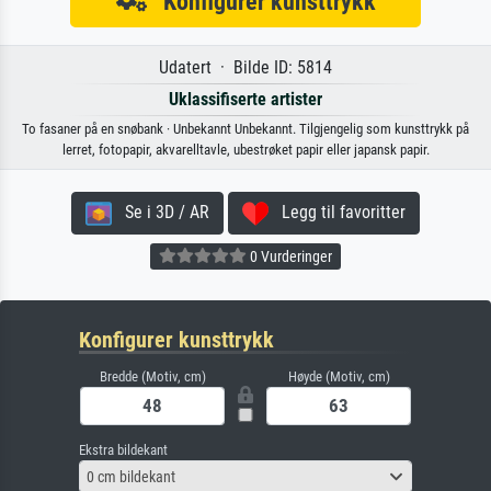
Konfigurer kunsttrykk
Udatert · Bilde ID: 5814
Uklassifiserte artister
To fasaner på en snøbank · Unbekannt Unbekannt. Tilgjengelig som kunsttrykk på
lerret, fotopapir, akvarelltavle, ubestrøket papir eller japansk papir.
Se i 3D / AR
Legg til favoritter
0 Vurderinger
Konfigurer kunsttrykk
Bredde (Motiv, cm)
Høyde (Motiv, cm)
Ekstra bildekant
0 cm bildekant