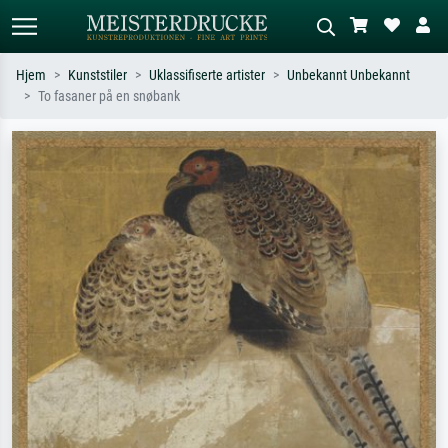
Hjem
Kunststiler
Uklassifiserte artister
Unbekannt Unbekannt
To fasaner på en snøbank
Standardsøk
KI-bildesøk
Søk etter kunstner, tittel eller stil – for
Beskriv scenen – for eksempel grønn
eksempel Monet, Stjernenatt,
eng, abstrakt med mye rødt, mørkt
impresjonisme, Hokusai-bølgen, akt.
oljemaleri, stående akt ved et tre.