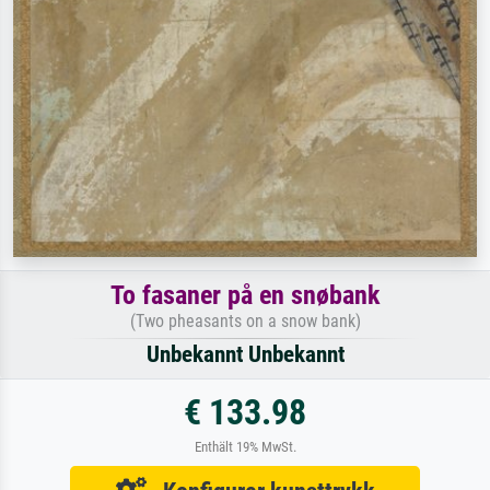
To fasaner på en snøbank
(Two pheasants on a snow bank)
Unbekannt Unbekannt
€ 133.98
Enthält 19% MwSt.