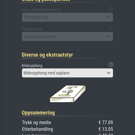
Glass (inkludert baktavle)
Vennligst velg
Passepartout
Ingen passepartout
Diverse og ekstrautstyr
Bildeoppheng
Bildeoppheng med sagtann
Oppsummering
Trykk og medie
€ 77.09
Etterbehandling
€ 13.05