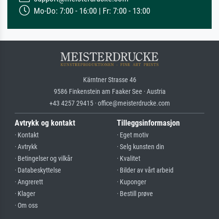
Mo-Do: 7:00 - 16:00 | Fr: 7:00 - 13:00
Kärntner Strasse 46
9586 Finkenstein am Faaker See · Austria
+43 4257 29415 · office@meisterdrucke.com
Avtrykk og kontakt
Tilleggsinformasjon
· Kontakt
· Eget motiv
· Avtrykk
· Selg kunsten din
· Betingelser og vilkår
· Kvalitet
· Databeskyttelse
· Bilder av vårt arbeid
· Angrerett
· Kuponger
· Klager
· Bestill prøve
· Om oss