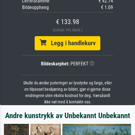
Lerretsramme
€ 42.74
Bildeoppheng
€ 1.09
€ 133.98
(Enthält 19% MwSt.)
Legg i handlekurv
Bildeskarphet:
PERFEKT
Skulle du ønske justeringer av lysstyrke og farge, eller
en tilpasset beskjæring av bildet, gjør vi gjerne disse
endringene uten ekstra kostnad for deg. Værsåsnill
ikke nøl med å kontakte oss.
Andre kunstrykk av Unbekannt Unbekannt