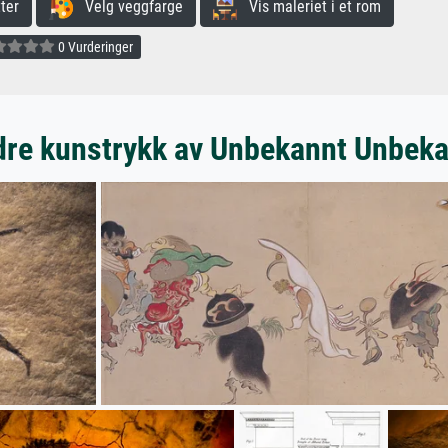
ter
Velg veggfarge
Vis maleriet i et rom
0 Vurderinger
re kunstrykk av Unbekannt Unbek