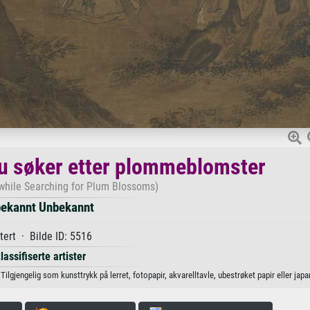
u søker etter plommeblomster
 while Searching for Plum Blossoms)
ekannt Unbekannt
tert · Bilde ID: 5516
lassifiserte artister
jengelig som kunsttrykk på lerret, fotopapir, akvarelltavle, ubestrøket papir eller japa