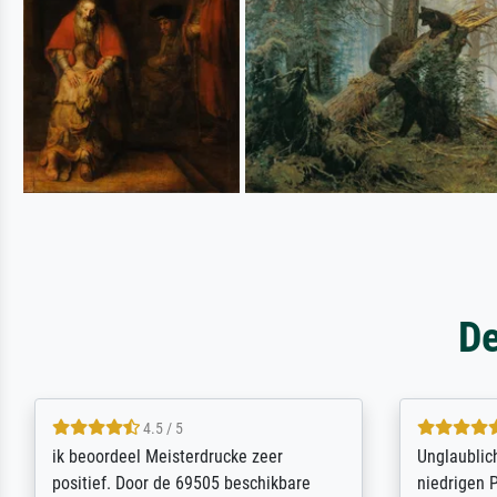
De
5 / 5
Die Zufriedenheit ist auch nicht dadurch
Excellent 
getrübt, dass das Bild entgegen einer
selection,