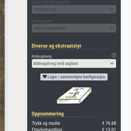
Glass (inkludert baktavle)
Vennligst velg
Passepartout
Ingen passepartout
Diverse og ekstrautstyr
Bildeoppheng
Bildeoppheng med sagtann
Lagre / sammenligne konfigurasjon
Oppsummering
Trykk og medie
€ 76.68
Etterbehandling
€ 13.01