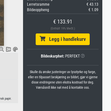
Lerretsramme
€ 43.13
Bildeoppheng
€ 1.09
€ 133.91
(Enthält 19% MwSt.)
Legg i handlekurv
Bildeskarphet:
PERFEKT
Skulle du ønske justeringer av lysstyrke og farge,
eller en tilpasset beskjæring av bildet, gjør vi gjerne
disse endringene uten ekstra kostnad for deg.
Værsåsnill ikke nøl med å kontakte oss.
nsk papir.