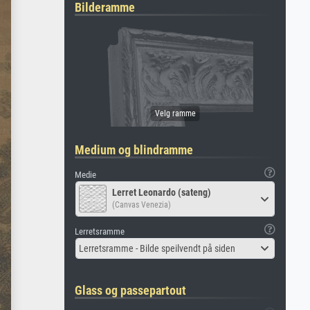
Bilderamme
Medium og blindramme
Medie
Lerret Leonardo (sateng)
(Canvas Venezia)
Lerretsramme
Lerretsramme - Bilde speilvendt på siden
Glass og passepartout