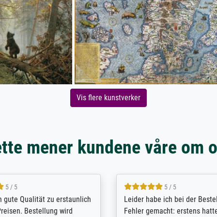
Vis flere kunstverker
tte mener kundene våre om 
5 / 5
5 / 5
/ Highly recommended. The
The team at Meisterdrucke st
 ordering and payment process
meet its clients demands, an