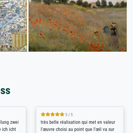
oss
5 / 5
rives to
eine große Auswahl an Bildern und
d provides
deren Reproduktionsmöglichkeiten;