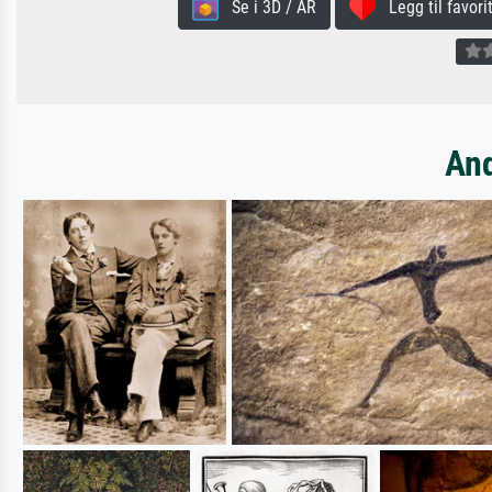
Se i 3D / AR
Legg til favorit
And