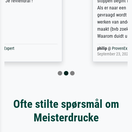
stoppen begint het weer van voor af aan).
Als er naar een bepaalde kunstenaar
gevraagd wordt krijg je ook een aantal
werken van andere wat het onoverzichtelijk
maakt (bvb zoek Ros = ook Rops, Rose etc).
Waarom duidt u ...
philip
@
ProvenExpert
September 23, 2025
Ofte stilte spørsmål om
Meisterdrucke