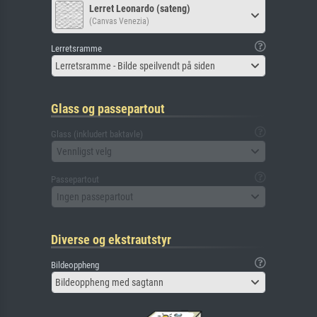
Lerret Leonardo (sateng)
(Canvas Venezia)
Lerretsramme
Lerretsramme - Bilde speilvendt på siden
Glass og passepartout
Glass (inkludert baktavle)
Vennligst velg
Passepartout
Ingen passepartout
Diverse og ekstrautstyr
Bildeoppheng
Bildeoppheng med sagtann