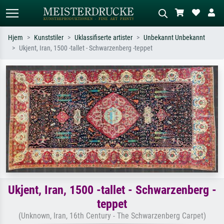
Hjem
Kunststiler
Uklassifiserte artister
Unbekannt Unbekannt
Ukjent, Iran, 1500 -tallet - Schwarzenberg -teppet
Standardsøk
KI-bildesøk
Søk etter kunstner, tittel eller stil – for
Beskriv scenen – for eksempel grønn
eksempel Monet, Stjernenatt,
eng, abstrakt med mye rødt, mørkt
impresjonisme, Hokusai-bølgen, akt.
oljemaleri, stående akt ved et tre.
Ukjent, Iran, 1500 -tallet - Schwarzenberg -
teppet
(Unknown, Iran, 16th Century - The Schwarzenberg Carpet)