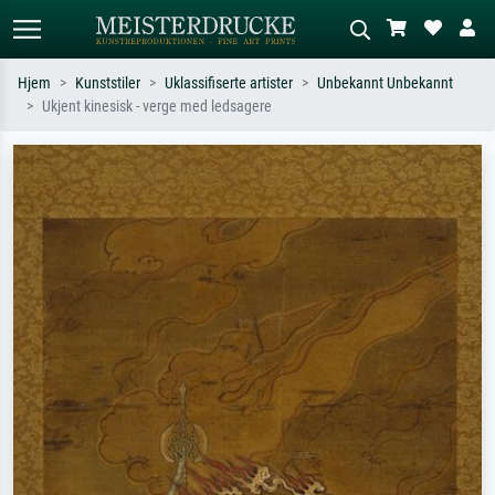
Hjem
Kunststiler
Uklassifiserte artister
Unbekannt Unbekannt
Ukjent kinesisk - verge med ledsagere
Standardsøk
KI-bildesøk
Søk etter kunstner, tittel eller stil – for
Beskriv scenen – for eksempel grønn
eksempel Monet, Stjernenatt,
eng, abstrakt med mye rødt, mørkt
impresjonisme, Hokusai-bølgen, akt.
oljemaleri, stående akt ved et tre.