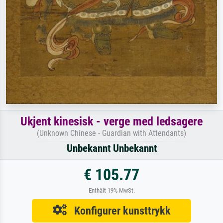
Ukjent kinesisk - verge med ledsagere
(Unknown Chinese - Guardian with Attendants)
Unbekannt Unbekannt
€ 105.77
Enthält 19% MwSt.
Konfigurer kunsttrykk