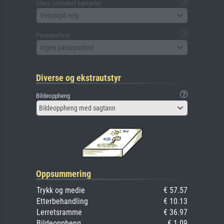
Glass (inkludert baktavle)
Vennligst velg
Passepartout
Ingen passepartout
Diverse og ekstrautstyr
Bildeoppheng
Bildeoppheng med sagtann
Oppsummering
Trykk og medie
€ 57.57
Etterbehandling
€ 10.13
Lerretsramme
€ 36.97
Bildeoppheng
€ 1.09