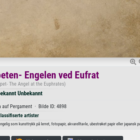
peten- Engelen ved Eufrat
pet- The Angel at the Euphrates)
ekannt Unbekannt
 auf Pergament · Bilde ID: 4898
lassifiserte artister
elig som kunsttrykk på lerret, fotopapir, akvarelltavle, ubestrøket papir eller japansk pa