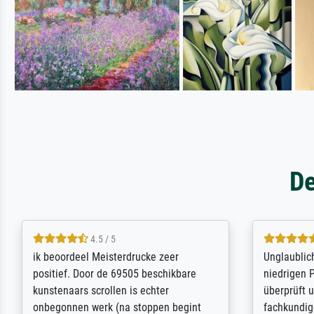
De
5 / 5
Die Zufriedenheit ist auch nicht dadurch
Excellent 
getrübt, dass das Bild entgegen einer
selection,
angegebenen Lieferanschrift (sollte
were easy, 
eine Überraschung für die normannische
the item it