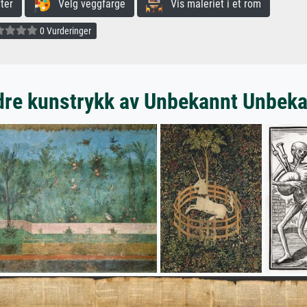
ter
Velg veggfarge
Vis maleriet i et rom
0 Vurderinger
re kunstrykk av Unbekannt Unbek