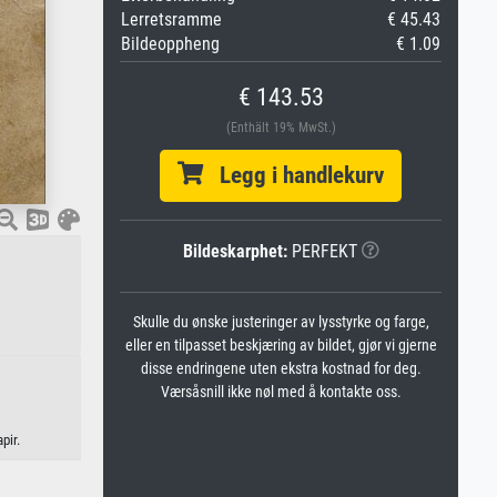
Lerretsramme
€ 45.43
Bildeoppheng
€ 1.09
€ 143.53
(Enthält 19% MwSt.)
Legg i handlekurv
Bildeskarphet:
PERFEKT
Skulle du ønske justeringer av lysstyrke og farge,
eller en tilpasset beskjæring av bildet, gjør vi gjerne
disse endringene uten ekstra kostnad for deg.
Værsåsnill ikke nøl med å kontakte oss.
pir.