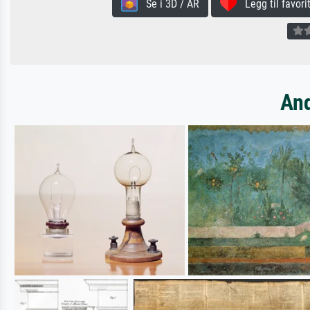
Se i 3D / AR
Legg til favorit
And