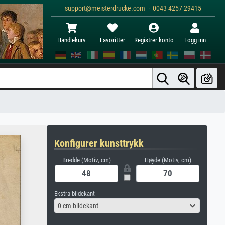
support@meisterdrucke.com · 0043 4257 29415
Handlekurv
Favoritter
Registrer konto
Logg inn
Konfigurer kunsttrykk
Bredde (Motiv, cm)
Høyde (Motiv, cm)
Ekstra bildekant
0 cm bildekant