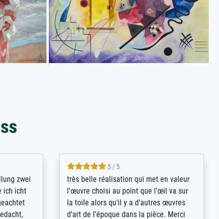
oss
5 / 5
rives to
eine große Auswahl an Bildern und
d provides
deren Reproduktionsmöglichkeiten;
n the best
wurde sehr gut durch die einzelnen
ed by the
Bestellkriterien geführt, verständliche