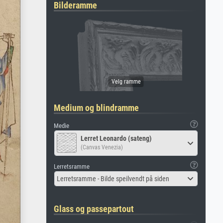
Bilderamme
Medium og blindramme
Medie
Lerret Leonardo (sateng)
(Canvas Venezia)
Lerretsramme
Lerretsramme - Bilde speilvendt på siden
Glass og passepartout