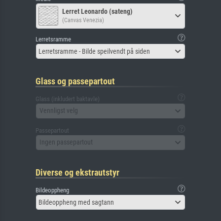
Lerret Leonardo (sateng)
(Canvas Venezia)
Lerretsramme
Lerretsramme - Bilde speilvendt på siden
Glass og passepartout
Glass (inkludert baktavle)
Vennligst velg
Passepartout
Ingen passepartout
Diverse og ekstrautstyr
Bildeoppheng
Bildeoppheng med sagtann