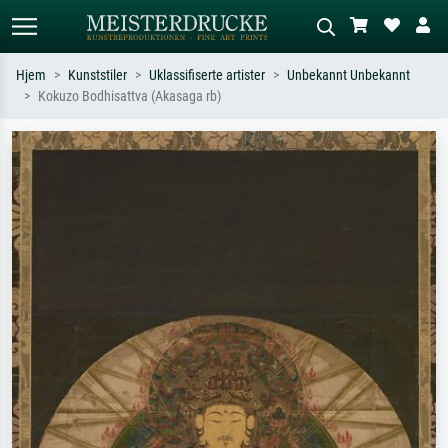
Hjem
Kunststiler
Uklassifiserte artister
Unbekannt Unbekannt
Kokuzo Bodhisattva (Akasaga rb)
Standardsøk
KI-bildesøk
Søk etter kunstner, tittel eller stil – for
Beskriv scenen – for eksempel grønn
eksempel Monet, Stjernenatt,
eng, abstrakt med mye rødt, mørkt
impresjonisme, Hokusai-bølgen, akt.
oljemaleri, stående akt ved et tre.