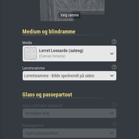
Medium og blindramme
Medie
Lerret Leonardo (sateng)
(Canvas Venezia)
Lerretsramme
Lerretsramme - Bilde speilvendt på siden
Glass og passepartout
Glass (inkludert baktavle)
Vennligst velg
Passepartout
Ingen passepartout