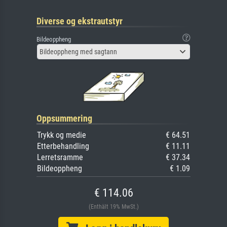
Diverse og ekstrautstyr
Bildeoppheng
Bildeoppheng med sagtann
Oppsummering
Trykk og medie
€ 64.51
Etterbehandling
€ 11.11
Lerretsramme
€ 37.34
Bildeoppheng
€ 1.09
€ 114.06
(Enthält 19% MwSt.)