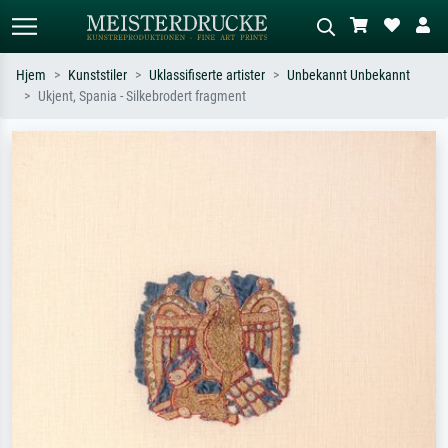
Hjem
Kunststiler
Uklassifiserte artister
Unbekannt Unbekannt
Ukjent, Spania - Silkebrodert fragment
Standardsøk
KI-bildesøk
Søk etter kunstner, tittel eller stil – for
Beskriv scenen – for eksempel grønn
eksempel Monet, Stjernenatt,
eng, abstrakt med mye rødt, mørkt
impresjonisme, Hokusai-bølgen, akt.
oljemaleri, stående akt ved et tre.