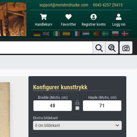
support@meisterdrucke.com · 0043 4257 29415
Handlekurv
Favoritter
Registrer konto
Logg inn
Konfigurer kunsttrykk
Bredde (Motiv, cm)
Høyde (Motiv, cm)
Ekstra bildekant
0 cm bildekant