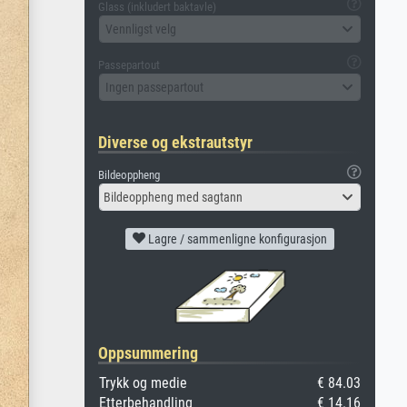
Glass (inkludert baktavle)
Vennligst velg
Passepartout
Ingen passepartout
Diverse og ekstrautstyr
Bildeoppheng
Bildeoppheng med sagtann
Lagre / sammenligne konfigurasjon
Oppsummering
Trykk og medie
€ 84.03
Etterbehandling
€ 14.16