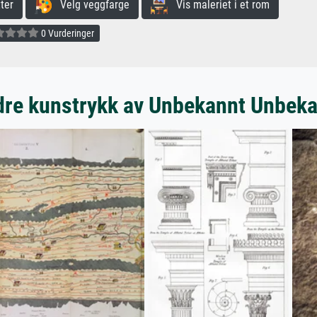
ter
Velg veggfarge
Vis maleriet i et rom
0 Vurderinger
re kunstrykk av Unbekannt Unbek