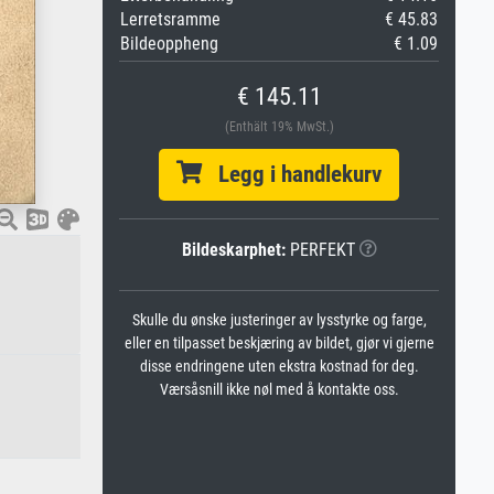
Lerretsramme
€ 45.83
Bildeoppheng
€ 1.09
€ 145.11
(Enthält 19% MwSt.)
Legg i handlekurv
Bildeskarphet:
PERFEKT
Skulle du ønske justeringer av lysstyrke og farge,
eller en tilpasset beskjæring av bildet, gjør vi gjerne
disse endringene uten ekstra kostnad for deg.
Værsåsnill ikke nøl med å kontakte oss.