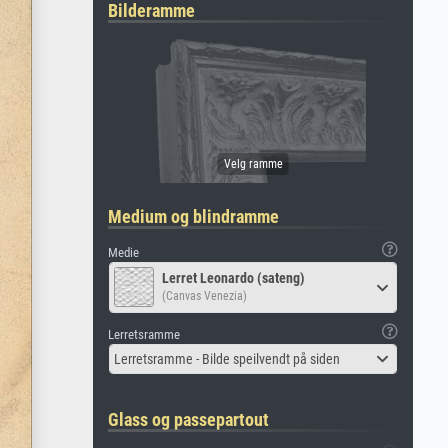
Bilderamme
Medium og blindramme
Medie
Lerret Leonardo (sateng)
(Canvas Venezia)
Lerretsramme
Lerretsramme - Bilde speilvendt på siden
Glass og passepartout