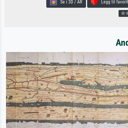
Se i 3D / AR
Legg til favorit
And