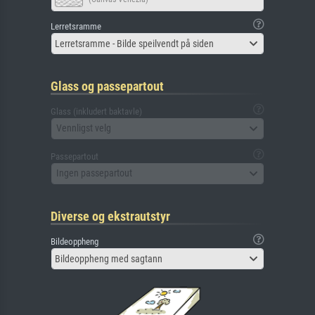
Lerretsramme
Lerretsramme - Bilde speilvendt på siden
Glass og passepartout
Glass (inkludert baktavle)
Vennligst velg
Passepartout
Ingen passepartout
Diverse og ekstrautstyr
Bildeoppheng
Bildeoppheng med sagtann