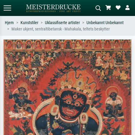
Hjem
Kunststiler
Uklassifiserte artister
Unbekannt Unbekannt
Maker ukjent, sentraltibetansk - Mahakala, teltets beskytter
Standardsøk
KI-bildesøk
Søk etter kunstner, tittel eller stil – for
Beskriv scenen – for eksempel grønn
eksempel Monet, Stjernenatt,
eng, abstrakt med mye rødt, mørkt
impresjonisme, Hokusai-bølgen, akt.
oljemaleri, stående akt ved et tre.