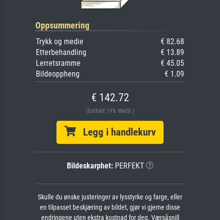
Oppsummering
Trykk og medie
€ 82.68
Etterbehandling
€ 13.89
Lerretsramme
€ 45.05
Bildeoppheng
€ 1.09
€ 142.72
(Enthält 19% MwSt.)
Legg i handlekurv
Bildeskarphet:
PERFEKT
Skulle du ønske justeringer av lysstyrke og farge, eller
en tilpasset beskjæring av bildet, gjør vi gjerne disse
endringene uten ekstra kostnad for deg. Værsåsnill