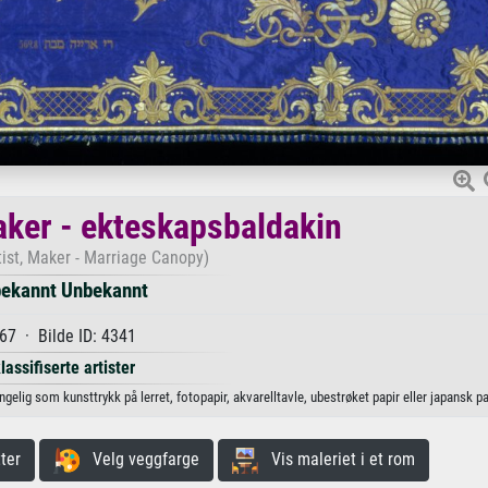
maker - ekteskapsbaldakin
ist, Maker - Marriage Canopy)
ekannt Unbekannt
67 · Bilde ID: 4341
lassifiserte artister
elig som kunsttrykk på lerret, fotopapir, akvarelltavle, ubestrøket papir eller japansk pa
ter
Velg veggfarge
Vis maleriet i et rom