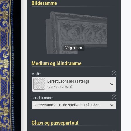
Bilderamme
Medium og blindramme
Medie
Lerret Leonardo (sateng)
(Canvas Venezia)
Lerretsramme
Lerretsramme - Bilde speilvendt på siden
Glass og passepartout