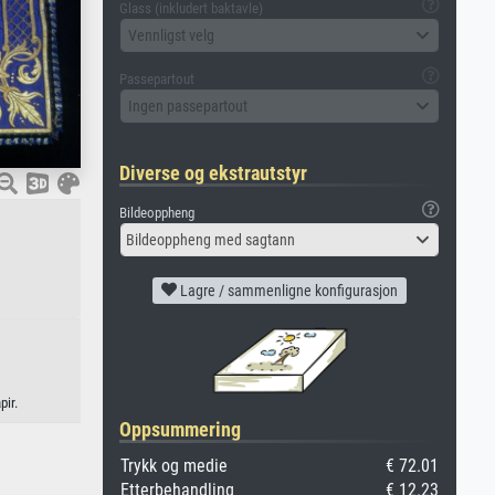
Glass (inkludert baktavle)
Vennligst velg
Passepartout
Ingen passepartout
Diverse og ekstrautstyr
Bildeoppheng
Bildeoppheng med sagtann
Lagre / sammenligne konfigurasjon
pir.
Oppsummering
Trykk og medie
€ 72.01
Etterbehandling
€ 12.23