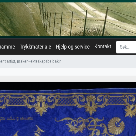
Kontakt
eramme
Trykkmateriale
Hjelp og service
jent artist, maker - ekteskapsbaldakin