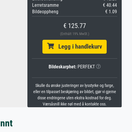
Lerretsramme
€ 40.44
Bildeoppheng
€ 1.09
€ 125.77
(Enthält 19% MwSt.)
Legg i handlekurv
Bildeskarphet:
PERFEKT
Skulle du ønske justeringer av lysstyrke og farge,
eller en tilpasset beskjæring av bildet, gjør vi gjerne
disse endringene uten ekstra kostnad for deg.
Værsåsnill ikke nøl med å kontakte oss.
annt