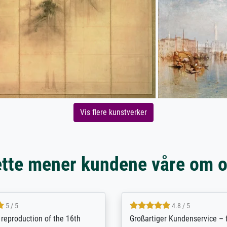
Vis flere kunstverker
tte mener kundene våre om 
5 / 5
5 / 5
t Meisterdrucke strives to
Outstanding quality and cus