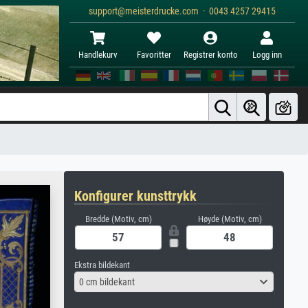
support@meisterdrucke.com · 0043 4257 29415
Handlekurv
Favoritter
Registrer konto
Logg inn
Konfigurer kunsttrykk
Bredde (Motiv, cm)
Høyde (Motiv, cm)
Ekstra bildekant
0 cm bildekant