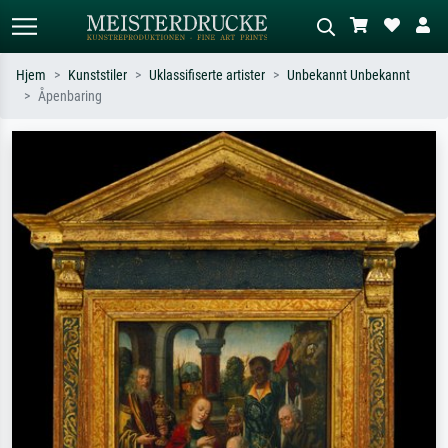
Hjem
Kunststiler
Uklassifiserte artister
Unbekannt Unbekannt
Åpenbaring
Standardsøk
KI-bildesøk
Søk etter kunstner, tittel eller stil – for
Beskriv scenen – for eksempel grønn
eksempel Monet, Stjernenatt,
eng, abstrakt med mye rødt, mørkt
impresjonisme, Hokusai-bølgen, akt.
oljemaleri, stående akt ved et tre.