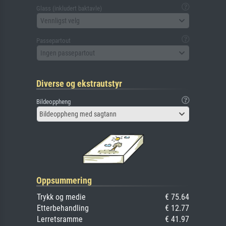
Glass (inkludert baktavle)
Vennligst velg
Passepartout
Ingen passepartout
Diverse og ekstrautstyr
Bildeoppheng
Bildeoppheng med sagtann
Oppsummering
Trykk og medie
€ 75.64
Etterbehandling
€ 12.77
Lerretsramme
€ 41.97