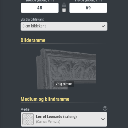
Bredde (Motiv, cm)
Høyde (Motiv, cm)
Ekstra bildekant
0 cm bildekant
Bilderamme
Medium og blindramme
Medie
Lerret Leonardo (sateng)
(Canvas Venezia)