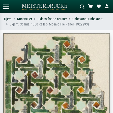
Hjem
Kunststiler
Uklassifiserte artister
Unbekannt Unbekannt
Ukjent, Spania, 1300 -tallet - Mosaic Tile Panel (1929293)
Standardsøk
KI-bildesøk
Søk etter kunstner, tittel eller stil – for
Beskriv scenen – for eksempel grønn
eksempel Monet, Stjernenatt,
eng, abstrakt med mye rødt, mørkt
impresjonisme, Hokusai-bølgen, akt.
oljemaleri, stående akt ved et tre.