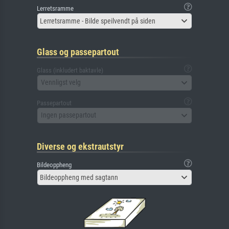
Lerretsramme
Lerretsramme - Bilde speilvendt på siden
Glass og passepartout
Glass (inkludert baktavle)
Vennligst velg
Passepartout
Ingen passepartout
Diverse og ekstrautstyr
Bildeoppheng
Bildeoppheng med sagtann