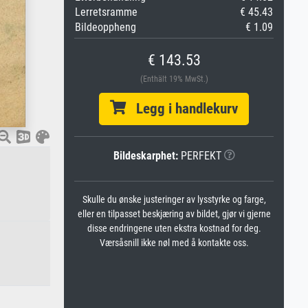
Lerretsramme
€ 45.43
Bildeoppheng
€ 1.09
€ 143.53
(Enthält 19% MwSt.)
Legg i handlekurv
Bildeskarphet:
PERFEKT
Skulle du ønske justeringer av lysstyrke og farge,
eller en tilpasset beskjæring av bildet, gjør vi gjerne
disse endringene uten ekstra kostnad for deg.
Værsåsnill ikke nøl med å kontakte oss.