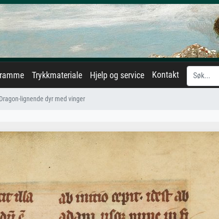
Kontakt
eramme
Trykkmateriale
Hjelp og service
 Dragon-lignende dyr med vinger