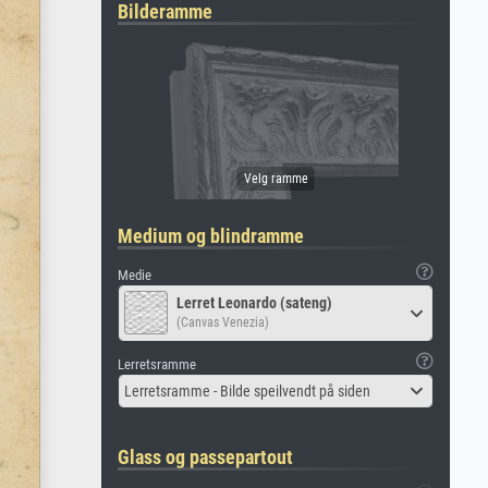
Bilderamme
Medium og blindramme
Medie
Lerret Leonardo (sateng)
(Canvas Venezia)
Lerretsramme
Lerretsramme - Bilde speilvendt på siden
Glass og passepartout