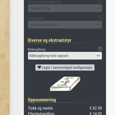
Glass (inkludert baktavle)
Vennligst velg
Passepartout
Ingen passepartout
Diverse og ekstrautstyr
Bildeoppheng
Bildeoppheng med sagtann
Lagre / sammenligne konfigurasjon
Oppsummering
Trykk og medie
€ 82.98
Etterbehandling
€ 14.02