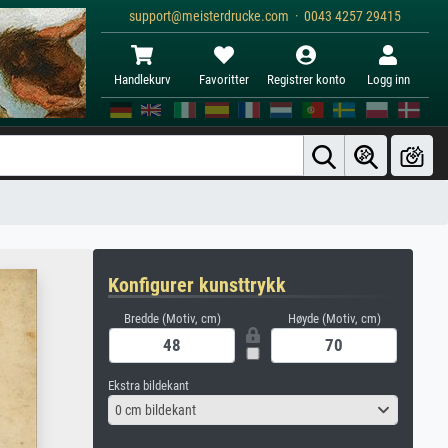
support@meisterdrucke.com · 0043 4257 29415
Handlekurv
Favoritter
Registrer konto
Logg inn
Konfigurer kunsttrykk
Bredde (Motiv, cm)
Høyde (Motiv, cm)
Ekstra bildekant
0 cm bildekant