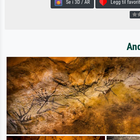
Se i 3D / AR
Legg til favorit
And