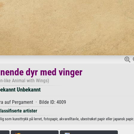
gnende dyr med vinger
n-like Animal with Wings)
ekannt Unbekannt
a auf Pergament · Bilde ID: 4009
lassifiserte artister
g som kunsttrykk på lerret, fotopapir, akvarelltavle, ubestrøket papir eller japansk papir.