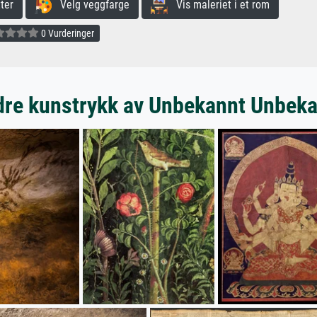
ter
Velg veggfarge
Vis maleriet i et rom
0 Vurderinger
re kunstrykk av Unbekannt Unbek