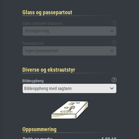
Glass og passepartout
Glass (inkludert baktavle)
Vennligst velg
Passepartout
Ingen passepartout
Diverse og ekstrautstyr
Bildeoppheng
Bildeoppheng med sagtann
Oppsummering