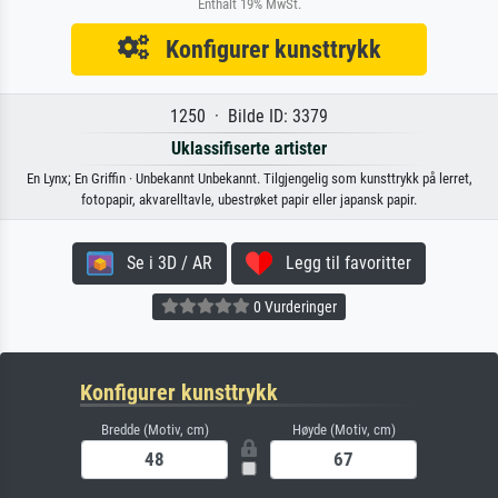
Enthält 19% MwSt.
Konfigurer kunsttrykk
1250 · Bilde ID: 3379
Uklassifiserte artister
En Lynx; En Griffin · Unbekannt Unbekannt. Tilgjengelig som kunsttrykk på lerret,
fotopapir, akvarelltavle, ubestrøket papir eller japansk papir.
Se i 3D / AR
Legg til favoritter
0 Vurderinger
Konfigurer kunsttrykk
Bredde (Motiv, cm)
Høyde (Motiv, cm)