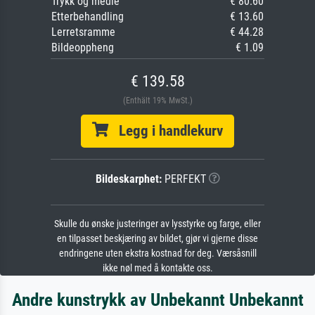
Trykk og medie
€ 80.60
Etterbehandling
€ 13.60
Lerretsramme
€ 44.28
Bildeoppheng
€ 1.09
€ 139.58
(Enthält 19% MwSt.)
Legg i handlekurv
Bildeskarphet:
PERFEKT
Skulle du ønske justeringer av lysstyrke og farge, eller
en tilpasset beskjæring av bildet, gjør vi gjerne disse
endringene uten ekstra kostnad for deg. Værsåsnill
ikke nøl med å kontakte oss.
Andre kunstrykk av Unbekannt Unbekannt