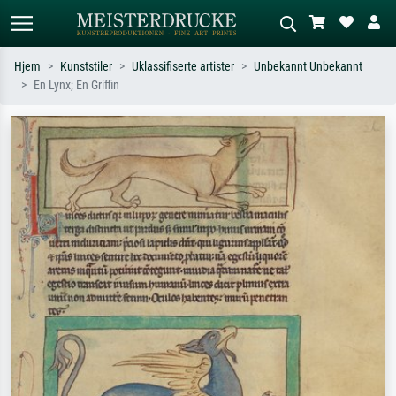
Hjem
Kunststiler
Uklassifiserte artister
Unbekannt Unbekannt
En Lynx; En Griffin
Standardsøk
KI-bildesøk
Søk etter kunstner, tittel eller stil – for
Beskriv scenen – for eksempel grønn
eksempel Monet, Stjernenatt,
eng, abstrakt med mye rødt, mørkt
impresjonisme, Hokusai-bølgen, akt.
oljemaleri, stående akt ved et tre.