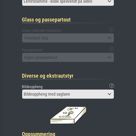
Lerretsramme - Bilde speilvendt på siden
Glass og passepartout
Glass (inkludert baktavle)
Vennligst velg
Passepartout
Ingen passepartout
Diverse og ekstrautstyr
Bildeoppheng
Bildeoppheng med sagtann
Oppsummering