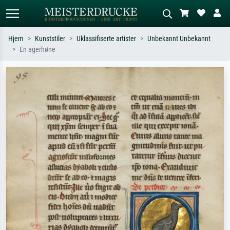
Hjem
Kunststiler
Uklassifiserte artister
Unbekannt Unbekannt
En agerhøne
Standardsøk
KI-bildesøk
Søk etter kunstner, tittel eller stil – for
Beskriv scenen – for eksempel grønn
eksempel Monet, Stjernenatt,
eng, abstrakt med mye rødt, mørkt
impresjonisme, Hokusai-bølgen, akt.
oljemaleri, stående akt ved et tre.