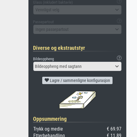
Glass (inkludert baktavle)
Vennligst velg
Passepartout
Ingen passepartout
Diverse og ekstrautstyr
Bildeoppheng
Bildeoppheng med sagtann
Lagre / sammenligne konfigurasjon
Oppsummering
Trykk og medie
€ 69.97
Etterbehandling
€ 11.89