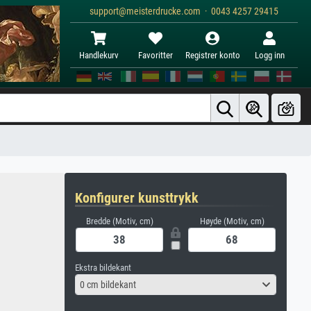
support@meisterdrucke.com · 0043 4257 29415
Handlekurv
Favoritter
Registrer konto
Logg inn
Konfigurer kunsttrykk
Bredde (Motiv, cm)
Høyde (Motiv, cm)
Ekstra bildekant
0 cm bildekant