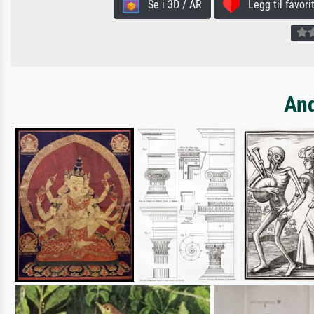
Se i 3D / AR
Legg til favorit
And