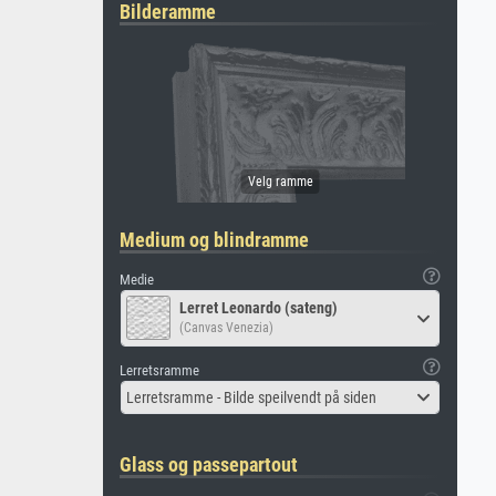
Bilderamme
Medium og blindramme
Medie
Lerret Leonardo (sateng)
(Canvas Venezia)
Lerretsramme
Lerretsramme - Bilde speilvendt på siden
Glass og passepartout