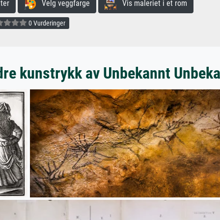
ter
Velg veggfarge
Vis maleriet i et rom
0 Vurderinger
re kunstrykk av Unbekannt Unbek