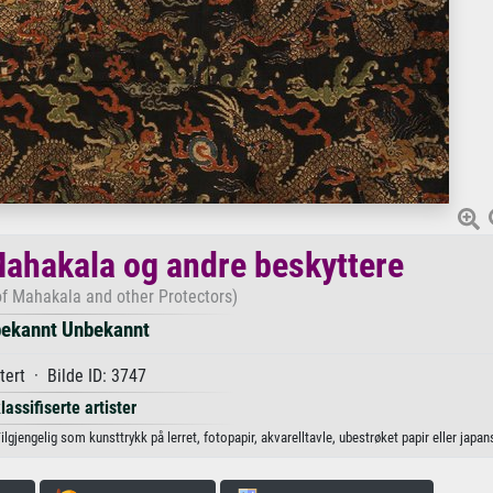
Mahakala og andre beskyttere
of Mahakala and other Protectors)
ekannt Unbekannt
tert · Bilde ID: 3747
lassifiserte artister
jengelig som kunsttrykk på lerret, fotopapir, akvarelltavle, ubestrøket papir eller japans