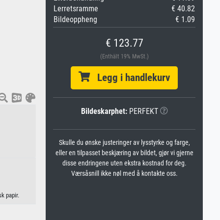
Lerretsramme
€ 40.82
Bildeoppheng
€ 1.09
€ 123.77
(Enthält 19% MwSt.)
Legg i handlekurv
Bildeskarphet:
PERFEKT
Skulle du ønske justeringer av lysstyrke og farge,
eller en tilpasset beskjæring av bildet, gjør vi gjerne
disse endringene uten ekstra kostnad for deg.
Værsåsnill ikke nøl med å kontakte oss.
k papir.