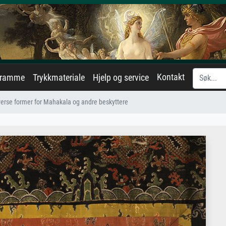
Kontakt
eramme
Trykkmateriale
Hjelp og service
verse former for Mahakala og andre beskyttere