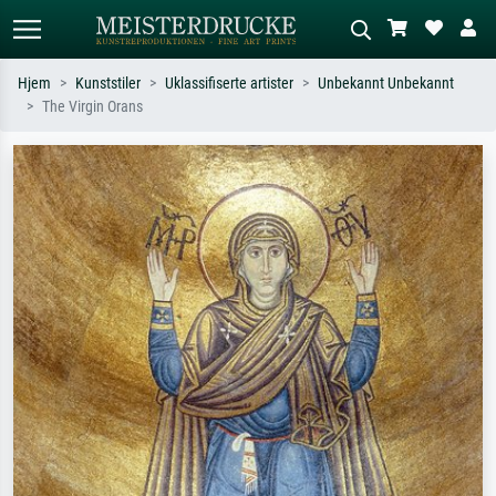
Hjem
Kunststiler
Uklassifiserte artister
Unbekannt Unbekannt
The Virgin Orans
Standardsøk
KI-bildesøk
Søk etter kunstner, tittel eller stil – for
Beskriv scenen – for eksempel grønn
eksempel Monet, Stjernenatt,
eng, abstrakt med mye rødt, mørkt
impresjonisme, Hokusai-bølgen, akt.
oljemaleri, stående akt ved et tre.