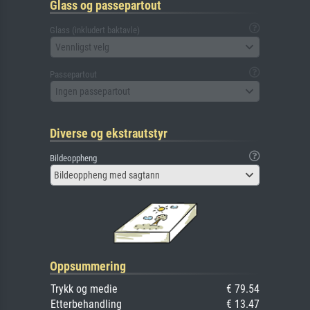
Glass og passepartout
Glass (inkludert baktavle)
Vennligst velg
Passepartout
Ingen passepartout
Diverse og ekstrautstyr
Bildeoppheng
Bildeoppheng med sagtann
Oppsummering
Trykk og medie
€ 79.54
Etterbehandling
€ 13.47