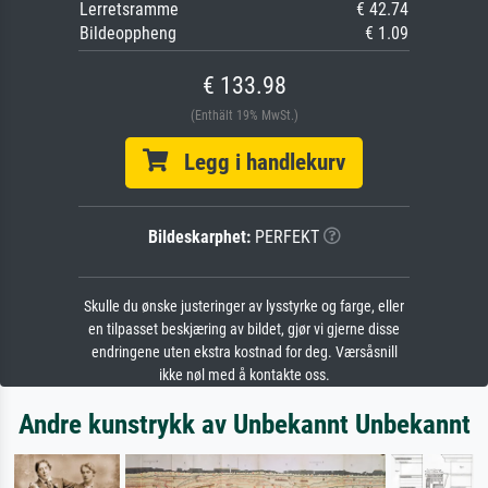
Lerretsramme
€ 42.74
Bildeoppheng
€ 1.09
€ 133.98
(Enthält 19% MwSt.)
Legg i handlekurv
Bildeskarphet:
PERFEKT
Skulle du ønske justeringer av lysstyrke og farge, eller
en tilpasset beskjæring av bildet, gjør vi gjerne disse
endringene uten ekstra kostnad for deg. Værsåsnill
ikke nøl med å kontakte oss.
Andre kunstrykk av Unbekannt Unbekannt