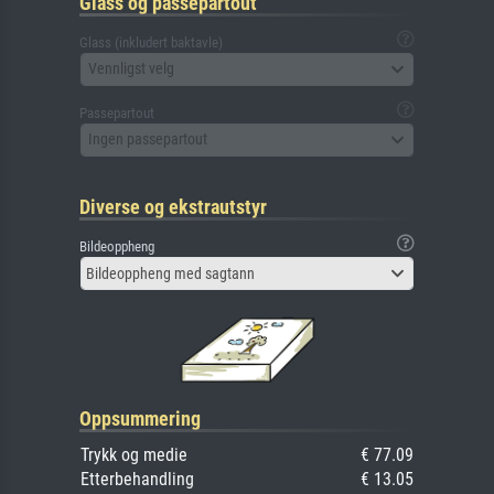
Glass og passepartout
Glass (inkludert baktavle)
Vennligst velg
Passepartout
Ingen passepartout
Diverse og ekstrautstyr
Bildeoppheng
Bildeoppheng med sagtann
Oppsummering
Trykk og medie
€ 77.09
Etterbehandling
€ 13.05