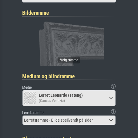
Bilderamme
Medium og blindramme
Medie
Lerret Leonardo (sateng)
(Canvas Venezia)
Lerretsramme
Lerretsramme - Bilde speilvendt på siden