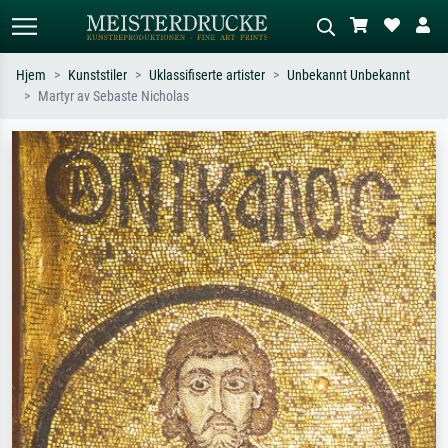
Hjem
Kunststiler
Uklassifiserte artister
Unbekannt Unbekannt
Martyr av Sebaste Nicholas
Standardsøk
KI-bildesøk
Søk etter kunstner, tittel eller stil – for
Beskriv scenen – for eksempel grønn
eksempel Monet, Stjernenatt,
eng, abstrakt med mye rødt, mørkt
impresjonisme, Hokusai-bølgen, akt.
oljemaleri, stående akt ved et tre.