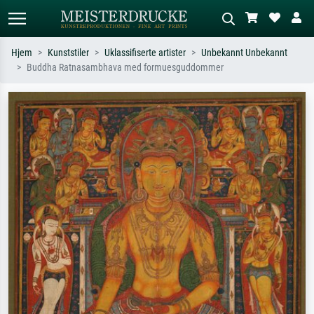
Hjem
Kunststiler
Uklassifiserte artister
Unbekannt Unbekannt
Buddha Ratnasambhava med formuesguddommer
Standardsøk
KI-bildesøk
Søk etter kunstner, tittel eller stil – for
Beskriv scenen – for eksempel grønn
eksempel Monet, Stjernenatt,
eng, abstrakt med mye rødt, mørkt
impresjonisme, Hokusai-bølgen, akt.
oljemaleri, stående akt ved et tre.