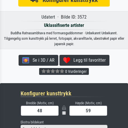
Udatert · Bilde ID: 3572
Uklassifiserte artister
Buddha Ratnasambhava med formuesguddommer · Unbekannt Unbekannt.
Tilgjengelig som kunsttrykk på lerret, fotopapir, akvarelltavle, ubestrøket papir eller
japansk papir.
Se i 3D / AR
Legg til favoritter
0 Vurderinger
Konfigurer kunsttrykk
Bredde (Motiv, cm)
Høyde (Motiv, cm)
Ekstra bildekant