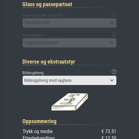
Glass og passepartout
Glass (inkludert baktavle)
Vennligst velg
Passepartout
Ingen passepartout
Diverse og ekstrautstyr
Bildeoppheng
Bildeoppheng med sagtann
Oppsummering
Trykk og medie
€ 73.51
Etterbehandling
€ 12.50