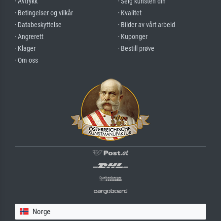
· Avtrykk
· Selg kunsten din
· Betingelser og vilkår
· Kvalitet
· Databeskyttelse
· Bilder av vårt arbeid
· Angrerett
· Kuponger
· Klager
· Bestill prøve
· Om oss
Norge