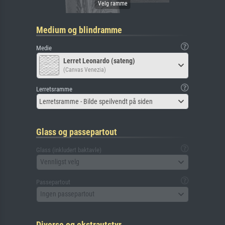
Medium og blindramme
Medie
Lerret Leonardo (sateng)
(Canvas Venezia)
Lerretsramme
Lerretsramme - Bilde speilvendt på siden
Glass og passepartout
Glass (inkludert baktavle)
Vennligst velg
Passepartout
Ingen passepartout
Diverse og ekstrautstyr