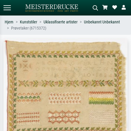
Hjem
Kunststiler
Uklassifiserte artister
Unbekannt Unbekannt
Prøvetaker (6715372)
Standardsøk
KI-bildesøk
Søk etter kunstner, tittel eller stil – for
Beskriv scenen – for eksempel grønn
eksempel Monet, Stjernenatt,
eng, abstrakt med mye rødt, mørkt
impresjonisme, Hokusai-bølgen, akt.
oljemaleri, stående akt ved et tre.