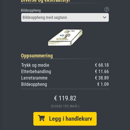
Bildeoppheng
Bildeoppheng med sagtann
Oppsummering
Trykk og medie
€ 68.18
Etterbehandling
€ 11.66
Lerretsramme
€ 38.89
Bildeoppheng
€ 1.09
€ 119.82
(Enthält 19% MwSt.)
Legg i handlekurv