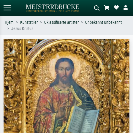
Hjem
Kunststiler
Uklassifiserte artister
Unbekannt Unbekannt
Jesus Kristus
Standardsøk
KI-bildesøk
Søk etter kunstner, tittel eller stil – for
Beskriv scenen – for eksempel grønn
eksempel Monet, Stjernenatt,
eng, abstrakt med mye rødt, mørkt
impresjonisme, Hokusai-bølgen, akt.
oljemaleri, stående akt ved et tre.