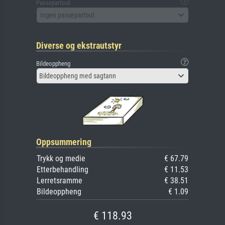
Passepartout
Ingen passepartout
Diverse og ekstrautstyr
Bildeoppheng
Bildeoppheng med sagtann
Oppsummering
Trykk og medie
€ 67.79
Etterbehandling
€ 11.53
Lerretsramme
€ 38.51
Bildeoppheng
€ 1.09
€ 118.93