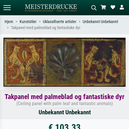
Hjem
Kunststiler
Uklassifiserte artister
Unbekannt Unbekannt
Takpanel med palmeblad og fantastiske dyr
Standardsøk
KI-bildesøk
Søk etter kunstner, tittel eller stil – for
Beskriv scenen – for eksempel grønn
eksempel Monet, Stjernenatt,
eng, abstrakt med mye rødt, mørkt
impresjonisme, Hokusai-bølgen, akt.
oljemaleri, stående akt ved et tre.
Takpanel med palmeblad og fantastiske dyr
(Ceiling panel with palm leaf and fantastic animals)
Unbekannt Unbekannt
€ 103.33