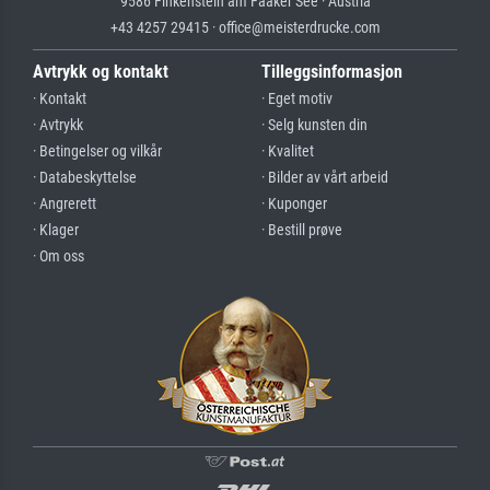
9586 Finkenstein am Faaker See · Austria
+43 4257 29415 · office@meisterdrucke.com
Avtrykk og kontakt
Tilleggsinformasjon
· Kontakt
· Eget motiv
· Avtrykk
· Selg kunsten din
· Betingelser og vilkår
· Kvalitet
· Databeskyttelse
· Bilder av vårt arbeid
· Angrerett
· Kuponger
· Klager
· Bestill prøve
· Om oss