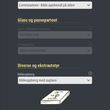
Lerretsramme - Bilde speilvendt på siden
Glass og passepartout
Glass (inkludert baktavle)
Vennligst velg
Passepartout
Ingen passepartout
Diverse og ekstrautstyr
Bildeoppheng
Bildeoppheng med sagtann