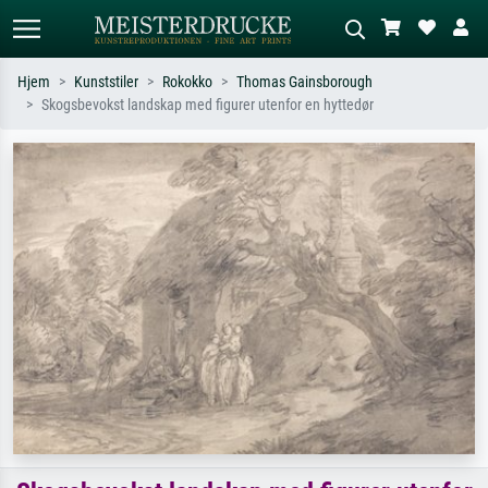
Hjem
Kunststiler
Rokokko
Thomas Gainsborough
Skogsbevokst landskap med figurer utenfor en hyttedør
Standardsøk
KI-bildesøk
Søk etter kunstner, tittel eller stil – for
Beskriv scenen – for eksempel grønn
eksempel Monet, Stjernenatt,
eng, abstrakt med mye rødt, mørkt
impresjonisme, Hokusai-bølgen, akt.
oljemaleri, stående akt ved et tre.