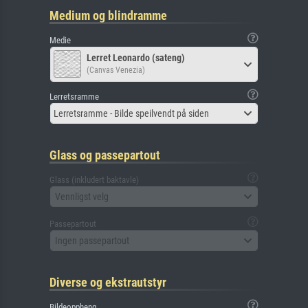
Medium og blindramme
Medie
Lerret Leonardo (sateng)
(Canvas Venezia)
Lerretsramme
Lerretsramme - Bilde speilvendt på siden
Glass og passepartout
Glass (inkludert baktavle)
Vennligst velg
Passepartout
Ingen passepartout
Diverse og ekstrautstyr
Bildeoppheng