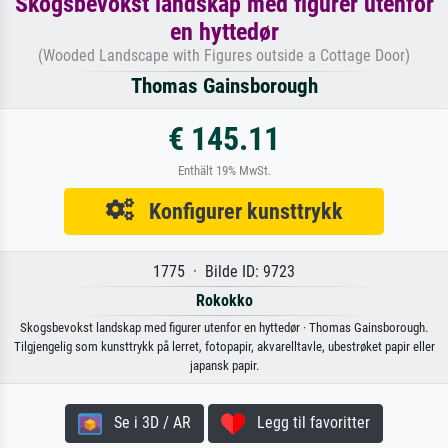
Skogsbevokst landskap med figurer utenfor
en hyttedør
(Wooded Landscape with Figures outside a Cottage Door)
Thomas Gainsborough
€ 145.11
Enthält 19% MwSt.
Konfigurer kunsttrykk
1775 · Bilde ID: 9723
Rokokko
Skogsbevokst landskap med figurer utenfor en hyttedør · Thomas Gainsborough.
Tilgjengelig som kunsttrykk på lerret, fotopapir, akvarelltavle, ubestrøket papir eller
japansk papir.
Se i 3D / AR
Legg til favoritter