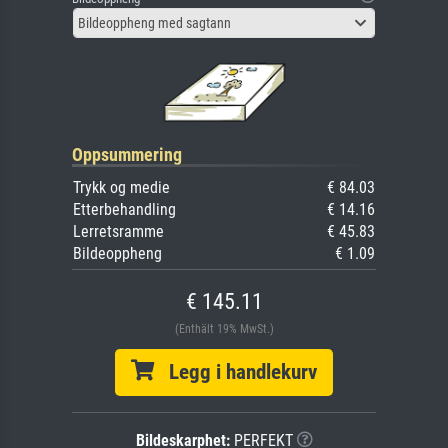
Bildeoppheng med sagtann
Oppsummering
Trykk og medie
€ 84.03
Etterbehandling
€ 14.16
Lerretsramme
€ 45.83
Bildeoppheng
€ 1.09
€ 145.11
(Enthält 19% MwSt.)
Legg i handlekurv
Bildeskarphet:
PERFEKT