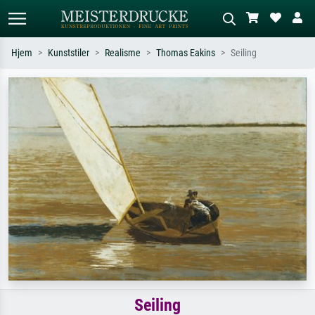
Hjem
Kunststiler
Realisme
Thomas Eakins
Seiling
Standardsøk
KI-bildesøk
Søk etter kunstner, tittel eller stil – for
Beskriv scenen – for eksempel grønn
eksempel Monet, Stjernenatt,
eng, abstrakt med mye rødt, mørkt
impresjonisme, Hokusai-bølgen, akt.
oljemaleri, stående akt ved et tre.
Seiling