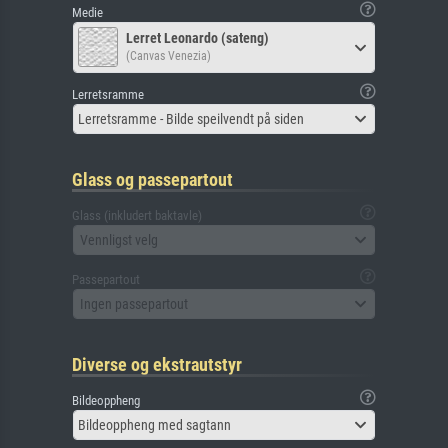
Medie
Lerret Leonardo (sateng)
(Canvas Venezia)
Lerretsramme
Lerretsramme - Bilde speilvendt på siden
Glass og passepartout
Glass (inkludert baktavle)
Vennligst velg
Passepartout
Ingen passepartout
Diverse og ekstrautstyr
Bildeoppheng
Bildeoppheng med sagtann