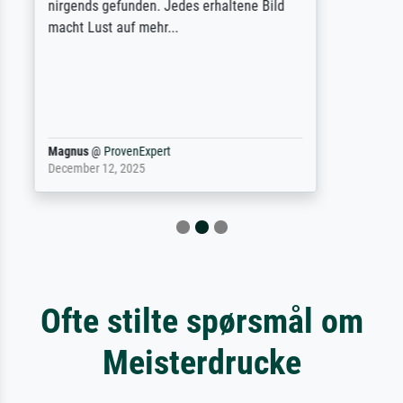
letztlich sogar etwas unterschritten. Die
Qualität des Papiers und des Drucks
(Farben, Details usw.) ist nicht nur gut,
sondern hervorragend. Selbst ein Druck ist
damit ein Kunstwerk im eigenen Sinne.
Definitiv den Pre...
Dr.
@
ProvenExpert
February 3, 2026
Ofte stilte spørsmål om
Meisterdrucke