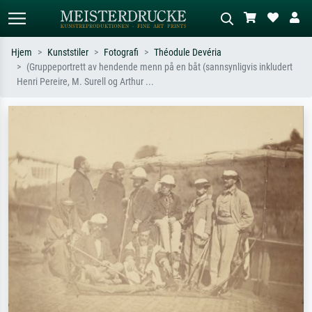
Hjem
Kunststiler
Fotografi
Théodule Devéria
(Gruppeportrett av hendende menn på en båt (sannsynligvis inkludert
Standardsøk
KI-bildesøk
Henri Pereire, M. Surell og Arthur ...
Søk etter kunstner, tittel eller stil – for
Beskriv scenen – for eksempel grønn
eksempel Monet, Stjernenatt,
eng, abstrakt med mye rødt, mørkt
impresjonisme, Hokusai-bølgen, akt.
oljemaleri, stående akt ved et tre.