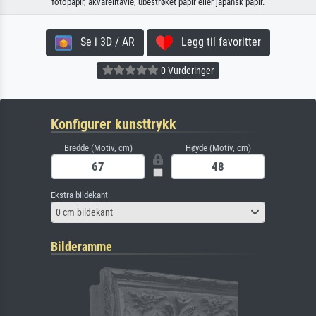
fotopapir, akvarelltavle, ubestrøket papir eller japansk papir.
Se i 3D / AR
Legg til favoritter
0 Vurderinger
Konfigurer kunsttrykk
Bredde (Motiv, cm)
Høyde (Motiv, cm)
Ekstra bildekant
0 cm bildekant
Bilderamme