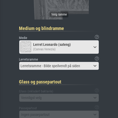
Medium og blindramme
Medie
Lerret Leonardo (sateng)
(Canvas Venezia)
Lerretsramme
Lerretsramme - Bilde speilvendt på siden
Glass og passepartout
Glass (inkludert baktavle)
Vennligst velg
Passepartout
Ingen passepartout