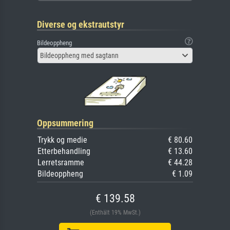
Diverse og ekstrautstyr
Bildeoppheng
Bildeoppheng med sagtann
Oppsummering
Trykk og medie
€ 80.60
Etterbehandling
€ 13.60
Lerretsramme
€ 44.28
Bildeoppheng
€ 1.09
€ 139.58
(Enthält 19% MwSt.)