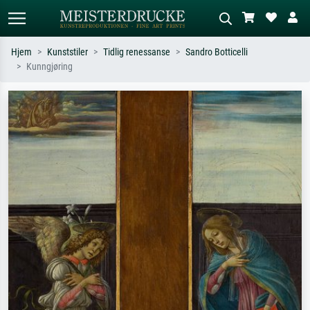
Hjem
Kunststiler
Tidlig renessanse
Sandro Botticelli
Kunngjøring
Standardsøk
KI-bildesøk
Søk etter kunstner, tittel eller stil – for
Beskriv scenen – for eksempel grønn
eksempel Monet, Stjernenatt,
eng, abstrakt med mye rødt, mørkt
impresjonisme, Hokusai-bølgen, akt.
oljemaleri, stående akt ved et tre.