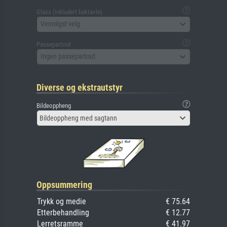
Glass (inkludert baktavle)
Vennligst velg
Passepartout
Ingen passepartout
Diverse og ekstrautstyr
Bildeoppheng
Bildeoppheng med sagtann
Oppsummering
Trykk og medie
€ 75.64
Etterbehandling
€ 12.77
Lerretsramme
€ 41.97