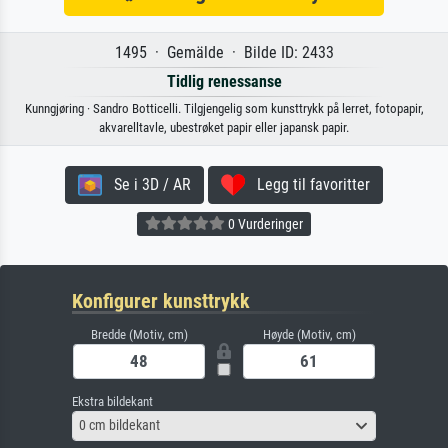
1495 · Gemälde · Bilde ID: 2433
Tidlig renessanse
Kunngjøring · Sandro Botticelli. Tilgjengelig som kunsttrykk på lerret, fotopapir,
akvarelltavle, ubestrøket papir eller japansk papir.
Se i 3D / AR
Legg til favoritter
0 Vurderinger
Konfigurer kunsttrykk
Bredde (Motiv, cm)
Høyde (Motiv, cm)
Ekstra bildekant
0 cm bildekant