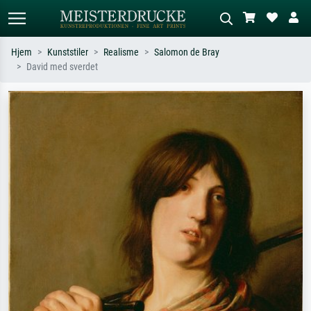
Hjem
Kunststiler
Realisme
Salomon de Bray
David med sverdet
Standardsøk
KI-bildesøk
Søk etter kunstner, tittel eller stil – for
Beskriv scenen – for eksempel grønn
eksempel Monet, Stjernenatt,
eng, abstrakt med mye rødt, mørkt
impresjonisme, Hokusai-bølgen, akt.
oljemaleri, stående akt ved et tre.