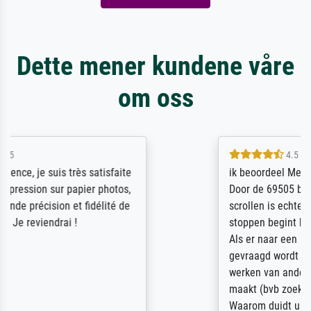
Dette mener kundene våre
om oss
4.5 / 5
ik beoordeel Meisterdrucke zeer positief.
Door de 69505 beschikbare kunstenaars
scrollen is echter onbegonnen werk (na
stoppen begint het weer van voor af aan).
Als er naar een bepaalde kunstenaar
gevraagd wordt krijg je ook een aantal
werken van andere wat het onoverzichtelijk
maakt (bvb zoek Ros = ook Rops, Rose etc).
Waarom duidt u ...