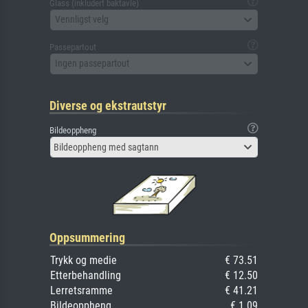
Glass (inkludert baktavle)
Vennligst velg
Passepartout
Ingen passepartout
Diverse og ekstrautstyr
Bildeoppheng
Bildeoppheng med sagtann
Oppsummering
Trykk og medie
€ 73.51
Etterbehandling
€ 12.50
Lerretsramme
€ 41.21
Bildeoppheng
€ 1.09