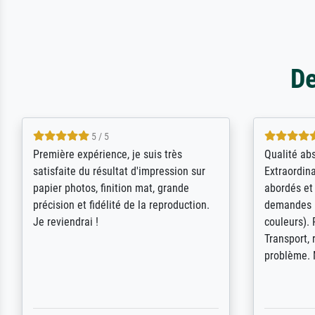
De
4.5 / 5
ik beoordeel Meisterdrucke zeer
Wow....ich 
positief. Door de 69505 beschikbare
erstaunt. 
kunstenaars scrollen is echter
Erwartunge
onbegonnen werk (na stoppen begint
der Ablauf
het weer van voor af aan). Als er naar
Komplimen
een bepaalde kunstenaar gevraagd
wordt krijg je ook een aantal werken van
andere wat het onoverzichtelijk maakt
(bvb zoek Ros = ook Rops, Rose etc).
Waarom duidt u ...