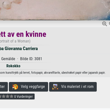
tt av en kvinne
ortrait of a Woman)
ba Giovanna Carriera
 Gemälde · Bilde ID: 3081
Rokokko
om kunsttrykk på lerret, fotopapir, akvarelltavle, ubestrøket papir eller japansk papir.
ter
Velg veggfarge
Vis maleriet i et rom
0 Vurderinger