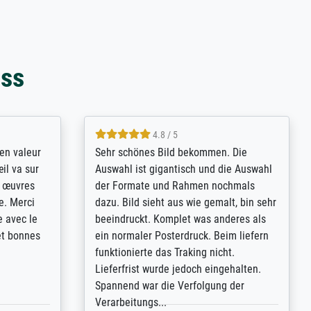
oss
4.8 / 5
bsoluut
So, I ordered a large print of The
ingstijd
Annunciation by Fra Angelico from a
t
very large and popular American
p de
"art/poster" site advertising giclee print
een
quality. The quality for a large print was
n over wat
atrocious. They refunded me when I sent
ebeuren.
pictures of the blurry print vs. a
Wikipedia commons representation.
They stated they couldn't do ...