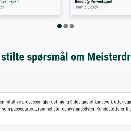
rovenExpert
Anonym
@
ProvenExpert
5
December 12, 2025
 stilte spørsmål om Meisterd
en intuitive prosessen gjør det mulig å designe et kunstverk etter e
er som passepartout, rammelister og avstandslister. Kundestøtte er til