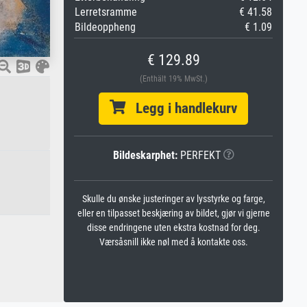
Lerretsramme
€ 41.58
Bildeoppheng
€ 1.09
€ 129.89
(Enthält 19% MwSt.)
Legg i handlekurv
Bildeskarphet:
PERFEKT
Skulle du ønske justeringer av lysstyrke og farge,
eller en tilpasset beskjæring av bildet, gjør vi gjerne
disse endringene uten ekstra kostnad for deg.
Værsåsnill ikke nøl med å kontakte oss.