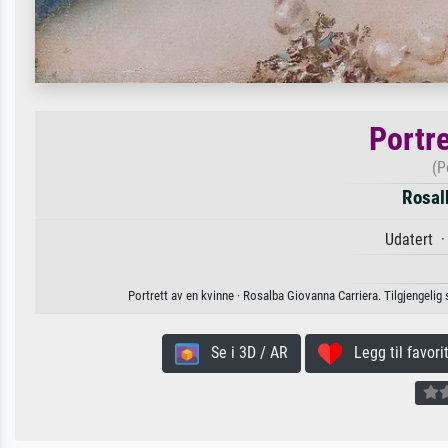
Portre
(P
Rosal
Udatert ·
Portrett av en kvinne · Rosalba Giovanna Carriera. Tilgjengelig s
Se i 3D / AR
Legg til favorit