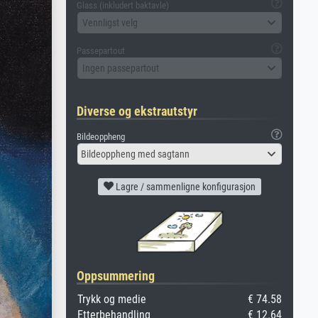
Glass (inkludert baktavle)
Vennligst velg
Passepartout
Ingen passepartout
Diverse og ekstrautstyr
Bildeoppheng
Bildeoppheng med sagtann
Lagre / sammenligne konfigurasjon
Oppsummering
Trykk og medie
€ 74.58
Etterbehandling
€ 12.64