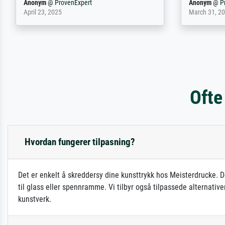
philip
@
ProvenExpert
Anonym
@
P
September 23, 2025
April 20, 202
Ofte
Hvordan fungerer tilpasning?
Det er enkelt å skreddersy dine kunsttrykk hos Meisterdrucke. D
til glass eller spennramme. Vi tilbyr også tilpassede alternativ
kunstverk.