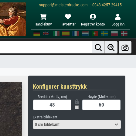
support@meisterdrucke.com · 0043 4257 29415
Handlekurv
Favoritter
Registrer konto
Logg inn
Konfigurer kunsttrykk
Bredde (Motiv, cm)
Høyde (Motiv, cm)
Ekstra bildekant
0 cm bildekant