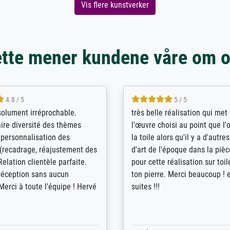
Vis flere kunstverker
tte mener kundene våre om 
5 / 5
4 / 5
bin sehr über die Qualität
De levering door Bpost was a
Diese Drucke haben all´meine
desastreus. De gemelde lever
n übertroffen. Desgleichen
sloeg nergens op. Er werd nie
 der Bestellung. Grosses
aangebeld en niet geleverd o
t.
voorziene dag. Er werd ook g
duidelijke informatie gegeve
er dan met het pakket ging g
Bpost absoluut te mijden