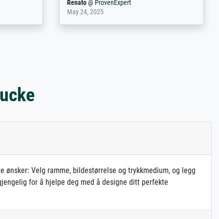
Anonym
@
ProvenExpert
December 4, 2025
rucke
gne ønsker: Velg ramme, bildestørrelse og trykkmedium, og legg
gjengelig for å hjelpe deg med å designe ditt perfekte