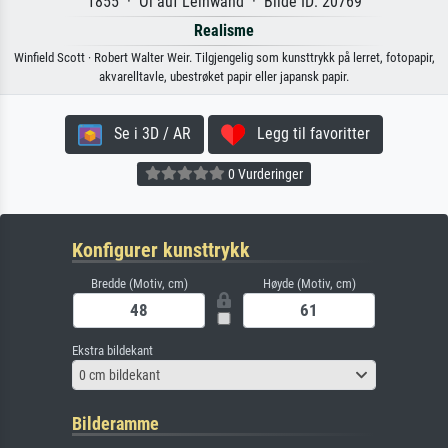
1855 · Öl auf Leinwand · Bilde ID: 20769
Realisme
Winfield Scott · Robert Walter Weir. Tilgjengelig som kunsttrykk på lerret, fotopapir,
akvarelltavle, ubestrøket papir eller japansk papir.
Se i 3D / AR
Legg til favoritter
0 Vurderinger
Konfigurer kunsttrykk
Bredde (Motiv, cm)
Høyde (Motiv, cm)
Ekstra bildekant
0 cm bildekant
Bilderamme