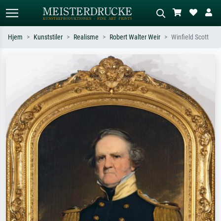
Hjem
Kunststiler
Realisme
Robert Walter Weir
Winfield Scott
Standardsøk
KI-bildesøk
Søk etter kunstner, tittel eller stil – for
Beskriv scenen – for eksempel grønn
eksempel Monet, Stjernenatt,
eng, abstrakt med mye rødt, mørkt
impresjonisme, Hokusai-bølgen, akt.
oljemaleri, stående akt ved et tre.