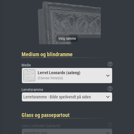
Medium og blindramme
Medie
Lerret Leonardo (sateng)
(Canvas Venezia)
Lerretsramme
Lerretsramme - Bilde speilvendt på siden
Glass og passepartout
Glass (inkludert baktavle)
Vennligst velg