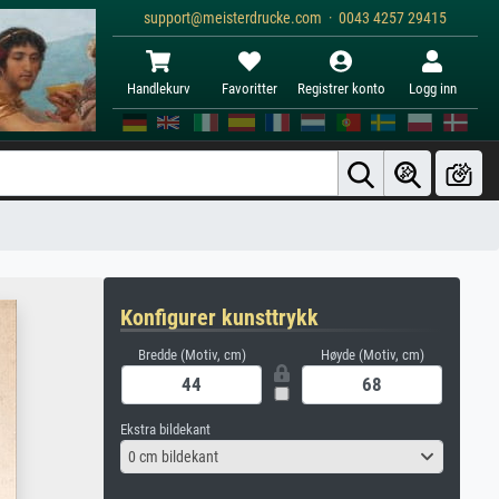
support@meisterdrucke.com · 0043 4257 29415
Handlekurv
Favoritter
Registrer konto
Logg inn
Konfigurer kunsttrykk
Bredde (Motiv, cm)
Høyde (Motiv, cm)
Ekstra bildekant
0 cm bildekant