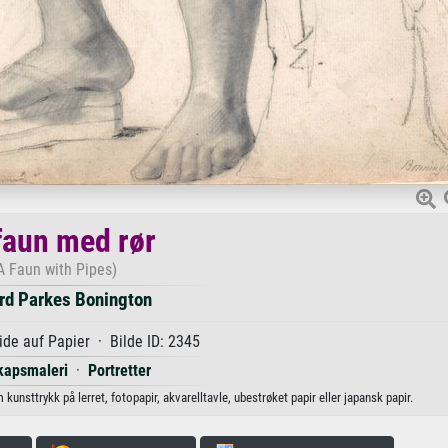
faun med rør
A Faun with Pipes)
rd Parkes Bonington
ide auf Papier · Bilde ID: 2345
kapsmaleri
·
Portretter
unsttrykk på lerret, fotopapir, akvarelltavle, ubestrøket papir eller japansk papir.