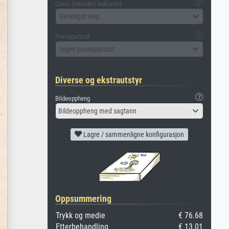
Glass (inkludert baktavle)
Vennligst velg
Passepartout
Ingen passepartout
Diverse og ekstrautstyr
Bildeoppheng
Bildeoppheng med sagtann
Lagre / sammenligne konfigurasjon
Oppsummering
Trykk og medie
€ 76.68
Etterbehandling
€ 13.01