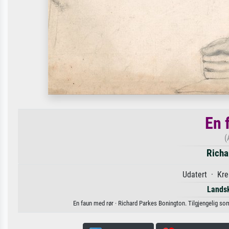
En 
(
Richa
Udatert · Kre
Lands
En faun med rør · Richard Parkes Bonington. Tilgjengelig som k