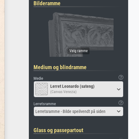
Bilderamme
Medium og blindramme
Medie
Lerret Leonardo (sateng)
(Canvas Venezia)
Lerretsramme
Lerretsramme - Bilde speilvendt på siden
Glass og passepartout