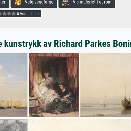
ter
Velg veggfarge
Vis maleriet i et rom
0 Vurderinger
 kunstrykk av Richard Parkes Bon