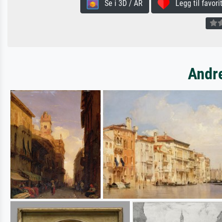
Se i 3D / AR
Legg til favorit
Andre