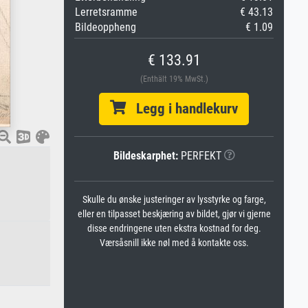
Lerretsramme
€ 43.13
Bildeoppheng
€ 1.09
€ 133.91
(Enthält 19% MwSt.)
Legg i handlekurv
Bildeskarphet:
PERFEKT
Skulle du ønske justeringer av lysstyrke og farge,
eller en tilpasset beskjæring av bildet, gjør vi gjerne
disse endringene uten ekstra kostnad for deg.
Værsåsnill ikke nøl med å kontakte oss.