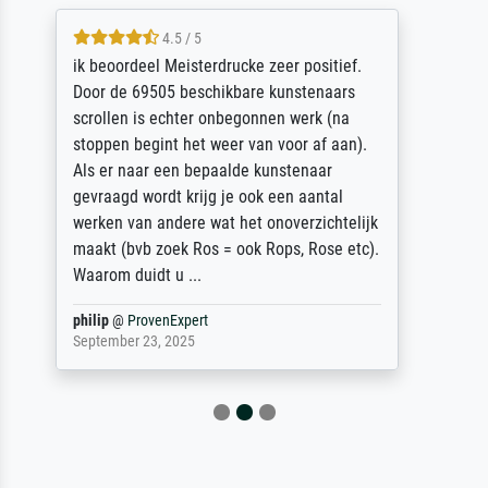
5 / 5
Die Zufriedenheit ist auch nicht dadurch
getrübt, dass das Bild entgegen einer
angegebenen Lieferanschrift (sollte eine
Überraschung für die normannische
Ehefrau sein zum Hochzeits- gleichzeitig
auch Geburtstag sein) doch nach zu Hause
zugestellt wurde.
Jürgen
@
ProvenExpert
April 22, 2026