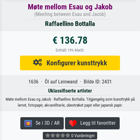
Møte mellom Esau og Jakob
(Meeting between Esau and Jacob)
Raffaellino Bottalla
€ 136.78
Enthält 19% MwSt.
Konfigurer kunsttrykk
1636 · Öl auf Leinwand · Bilde ID: 2431
Uklassifiserte artister
Møte mellom Esau og Jakob · Raffaellino Bottalla. Tilgjengelig som kunsttrykk på
lerret, fotopapir, akvarelltavle, ubestrøket papir eller japansk papir.
Se i 3D / AR
Legg til favoritter
0 Vurderinger