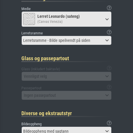
Medie
Lerret Leonardo (sateng)
(Canvas Venezia)
Lerretsramme
Lerretsramme - Bilde speilvendt på siden
Glass og passepartout
Glass (inkludert baktavle)
Vennligst velg
Passepartout
Ingen passepartout
Diverse og ekstrautstyr
Bildeoppheng
Bildeoppheng med sagtann