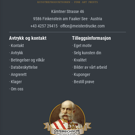
Kärntner Strasse 46
9586 Finkenstein am Faaker See · Austria
+43 4257 29415 · office@meisterdrucke.com
Avtrykk og kontakt
Tilleggsinformasjon
· Kontakt
· Eget motiv
· Avtrykk
· Selg kunsten din
· Betingelser og vilkår
· Kvalitet
· Databeskyttelse
· Bilder av vårt arbeid
· Angrerett
· Kuponger
· Klager
· Bestill prøve
· Om oss