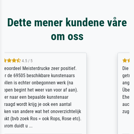
Dette mener kundene våre
om oss
5 / 5
Die Zufriedenheit ist auch nicht dadurch
getrübt, dass das Bild entgegen einer
angegebenen Lieferanschrift (sollte eine
Überraschung für die normannische
Ehefrau sein zum Hochzeits- gleichzeitig
auch Geburtstag sein) doch nach zu Hause
zugestellt wurde.