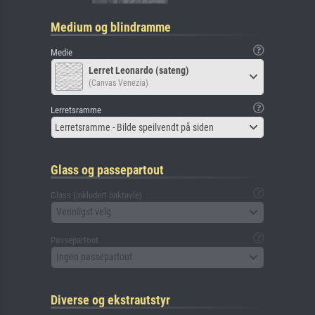
Medium og blindramme
Medie
Lerret Leonardo (sateng)
(Canvas Venezia)
Lerretsramme
Lerretsramme - Bilde speilvendt på siden
Glass og passepartout
Glass (inkludert baktavle)
Vennligst velg
Passepartout
Ingen passepartout
Diverse og ekstrautstyr