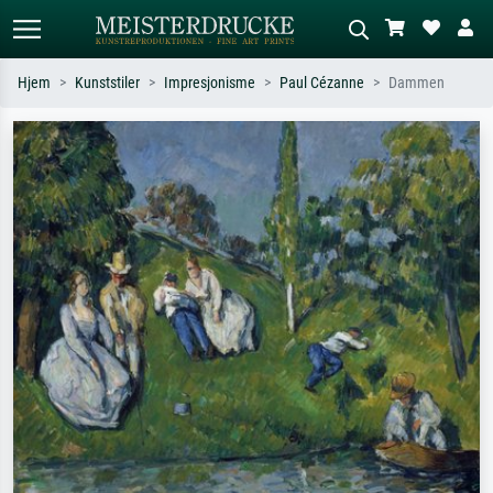
Hjem
Kunststiler
Impresjonisme
Paul Cézanne
Dammen
Standardsøk
KI-bildesøk
Søk etter kunstner, tittel eller stil – for
Beskriv scenen – for eksempel grønn
eksempel Monet, Stjernenatt,
eng, abstrakt med mye rødt, mørkt
impresjonisme, Hokusai-bølgen, akt.
oljemaleri, stående akt ved et tre.