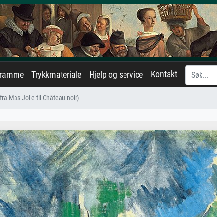
Kontakt
eramme
Trykkmateriale
Hjelp og service
fra Mas Jolie til Château noir)