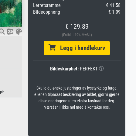
Lerretsramme
€ 41.58
Bildeoppheng
€ 1.09
€ 129.89
(Enthält 19% MwSt.)
Legg i handlekurv
Bildeskarphet:
PERFEKT
Skulle du ønske justeringer av lysstyrke og farge,
ir.
eller en tilpasset beskjæring av bildet, gjør vi gjerne
disse endringene uten ekstra kostnad for deg.
Værsåsnill ikke nøl med å kontakte oss.