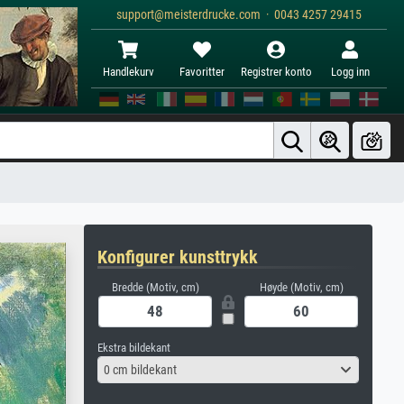
support@meisterdrucke.com · 0043 4257 29415
Handlekurv
Favoritter
Registrer konto
Logg inn
Konfigurer kunsttrykk
Bredde (Motiv, cm)
Høyde (Motiv, cm)
Ekstra bildekant
0 cm bildekant