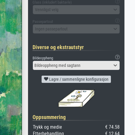
Glass (inkludert baktavle)
Vennligst velg
Passepartout
Ingen passepartout
Diverse og ekstrautstyr
Bildeoppheng
Bildeoppheng med sagtann
Lagre / sammenligne konfigurasjon
Oppsummering
Trykk og medie
€ 74.58
Etterbehandling
€ 12.64