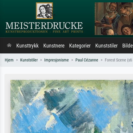
Kunsttrykk
Kunstnere
Kategorier
Kunststiler
Bild
Hjem
Kunststiler
Impresjonisme
Paul Cézanne
Forest Scene (sti 