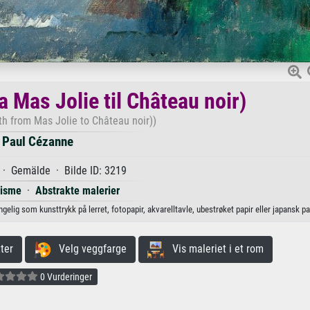
a Mas Jolie til Château noir)
th from Mas Jolie to Château noir))
Paul Cézanne
 · Gemälde · Bilde ID: 3219
nisme
·
Abstrakte malerier
ngelig som kunsttrykk på lerret, fotopapir, akvarelltavle, ubestrøket papir eller japansk pap
ter
Velg veggfarge
Vis maleriet i et rom
0 Vurderinger