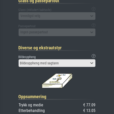
Glass og passepartout
Glass (inkludert baktavle)
Vennligst velg
Passepartout
Ingen passepartout
Diverse og ekstrautstyr
Bildeoppheng
Bildeoppheng med sagtann
Oppsummering
Trykk og medie
€ 77.09
Etterbehandling
€ 13.05