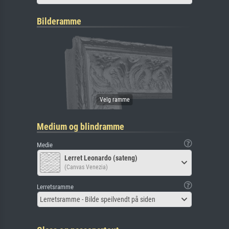
Bilderamme
Medium og blindramme
Medie
Lerret Leonardo (sateng)
(Canvas Venezia)
Lerretsramme
Lerretsramme - Bilde speilvendt på siden