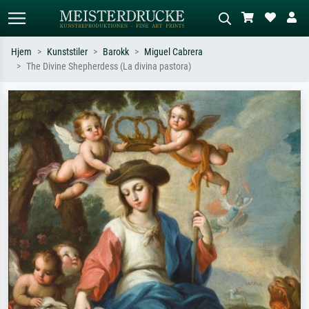
Hjem
Kunststiler
Barokk
Miguel Cabrera
The Divine Shepherdess (La divina pastora)
Standardsøk
KI-bildesøk
Søk etter kunstner, tittel eller stil – for
Beskriv scenen – for eksempel grønn
eksempel Monet, Stjernenatt,
eng, abstrakt med mye rødt, mørkt
impresjonisme, Hokusai-bølgen, akt.
oljemaleri, stående akt ved et tre.