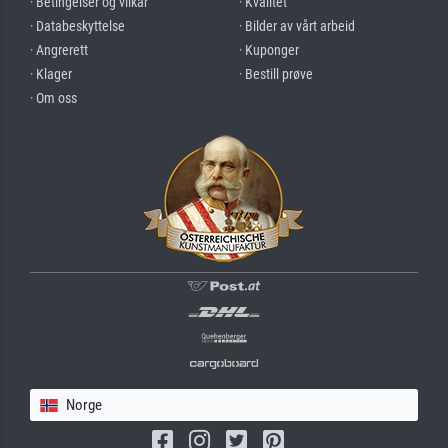
· Betingelser og vilkår
· Kvalitet
· Databeskyttelse
· Bilder av vårt arbeid
· Angrerett
· Kuponger
· Klager
· Bestill prøve
· Om oss
Norge