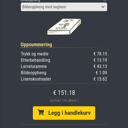
Bildeoppheng med sagtann
Oppsummering
Trykk og medie
€ 78.15
Etterbehandling
€ 13.19
Lerretsramme
€ 43.13
Bildeoppheng
€ 1.09
Lisenskostnader
€ 15.62
€ 151.18
(Enthält 19% MwSt.)
Legg i handlekurv