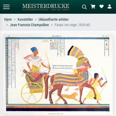
Hjem
Kunststiler
Uklassifiserte artister
Jean Francois Champollion
Farao i en vogn, 1835-45
Standardsøk
KI-bildesøk
Søk etter kunstner, tittel eller stil – for
Beskriv scenen – for eksempel grønn
eksempel Monet, Stjernenatt,
eng, abstrakt med mye rødt, mørkt
impresjonisme, Hokusai-bølgen, akt.
oljemaleri, stående akt ved et tre.