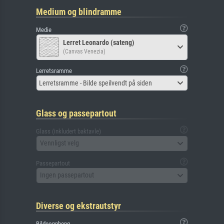
Medium og blindramme
Medie
Lerret Leonardo (sateng)
(Canvas Venezia)
Lerretsramme
Lerretsramme - Bilde speilvendt på siden
Glass og passepartout
Glass (inkludert baktavle)
Vennligst velg
Passepartout
Ingen passepartout
Diverse og ekstrautstyr
Bildeoppheng