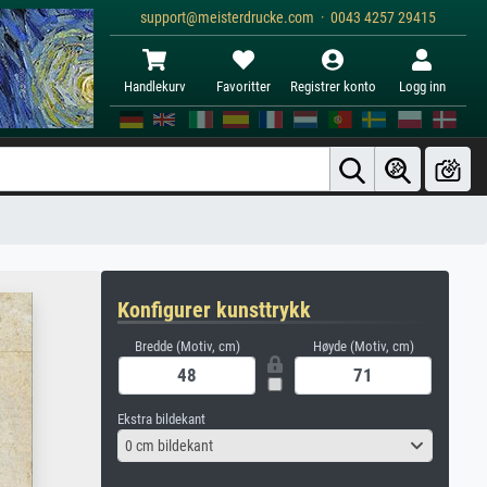
support@meisterdrucke.com · 0043 4257 29415
Handlekurv
Favoritter
Registrer konto
Logg inn
Konfigurer kunsttrykk
Bredde (Motiv, cm)
Høyde (Motiv, cm)
Ekstra bildekant
0 cm bildekant