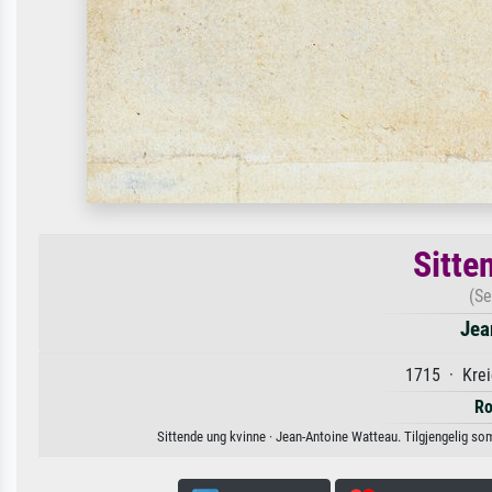
Sitte
(S
Jea
1715 · Krei
R
Sittende ung kvinne · Jean-Antoine Watteau. Tilgjengelig som k