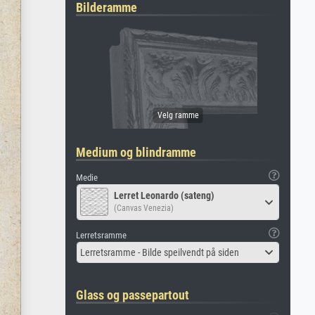
Bilderamme
Medium og blindramme
Medie
Lerret Leonardo (sateng)
(Canvas Venezia)
Lerretsramme
Lerretsramme - Bilde speilvendt på siden
Glass og passepartout