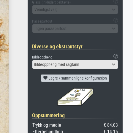
Glass (inkludert baktavle)
Vennligst velg
Passepartout
Ingen passepartout
Diverse og ekstrautstyr
Bildeoppheng
Bildeoppheng med sagtann
Lagre / sammenligne konfigurasjon
Oppsummering
Trykk og medie
€ 84.03
Etterbehandling
€ 14.16