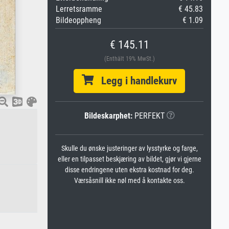
Lerretsramme
€ 45.83
Bildeoppheng
€ 1.09
€ 145.11
(Enthält 19% MwSt.)
Legg i handlekurv
Bildeskarphet:
PERFEKT
Skulle du ønske justeringer av lysstyrke og farge,
eller en tilpasset beskjæring av bildet, gjør vi gjerne
disse endringene uten ekstra kostnad for deg.
Værsåsnill ikke nøl med å kontakte oss.