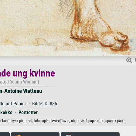
nde ung kvinne
eated Young Woman)
n-Antoine Watteau
de auf Papier · Bilde ID: 886
okokko
·
Portretter
unsttrykk på lerret, fotopapir, akvarelltavle, ubestrøket papir eller japansk papir.