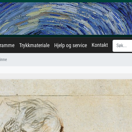
Kontakt
eramme
Trykkmateriale
Hjelp og service
vinne