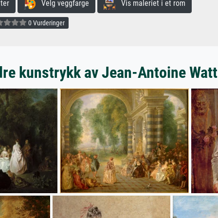
ter
Velg veggfarge
Vis maleriet i et rom
0 Vurderinger
re kunstrykk av Jean-Antoine Wat