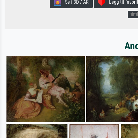
Se i 3D / AR
Legg til favorit
And