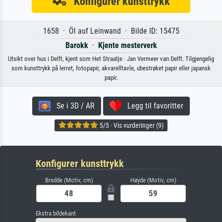
Konfigurer kunsttrykk
1658 · Öl auf Leinwand · Bilde ID: 15475
Barokk
·
Kjente mesterverk
Utsikt over hus i Delft, kjent som Het Straatje · Jan Vermeer van Delft. Tilgjengelig
som kunsttrykk på lerret, fotopapir, akvarelltavle, ubestrøket papir eller japansk
papir.
Se i 3D / AR
Legg til favoritter
5/5 · Vis vurderinger (9)
Konfigurer kunsttrykk
Bredde (Motiv, cm)
Høyde (Motiv, cm)
Ekstra bildekant