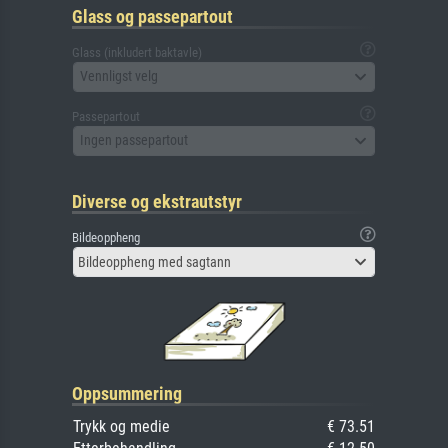
Glass og passepartout
Glass (inkludert baktavle)
Vennligst velg
Passepartout
Ingen passepartout
Diverse og ekstrautstyr
Bildeoppheng
Bildeoppheng med sagtann
Oppsummering
Trykk og medie
€ 73.51