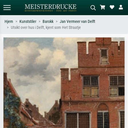
Hjem
Kunststiler
Barokk
Jan Vermeer van Delft
Utsikt over hus i Delft, kjent som Het Straatje
Standardsøk
KI-bildesøk
Søk etter kunstner, tittel eller stil – for
Beskriv scenen – for eksempel grønn
eksempel Monet, Stjernenatt,
eng, abstrakt med mye rødt, mørkt
impresjonisme, Hokusai-bølgen, akt.
oljemaleri, stående akt ved et tre.