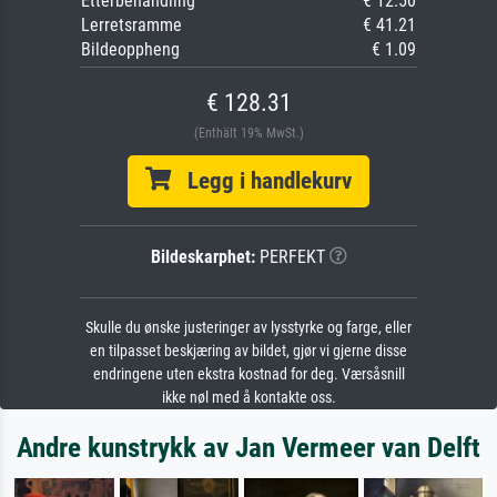
Etterbehandling
€ 12.50
Lerretsramme
€ 41.21
Bildeoppheng
€ 1.09
€ 128.31
(Enthält 19% MwSt.)
Legg i handlekurv
Bildeskarphet:
PERFEKT
Skulle du ønske justeringer av lysstyrke og farge, eller
en tilpasset beskjæring av bildet, gjør vi gjerne disse
endringene uten ekstra kostnad for deg. Værsåsnill
ikke nøl med å kontakte oss.
Andre kunstrykk av Jan Vermeer van Delft