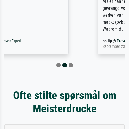
Als er naar een bepaalde kunstenaar
gevraagd wordt krijg je ook een aantal
werken van andere wat het onoverzichtelijk
maakt (bvb zoek Ros = ook Rops, Rose etc).
Waarom duidt u ...
philip
@
ProvenExpert
September 23, 2025
Ofte stilte spørsmål om
Meisterdrucke