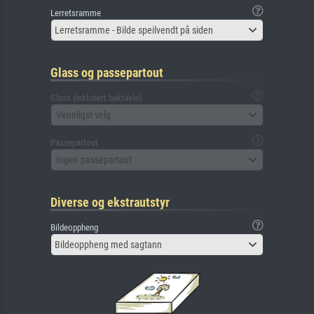
Lerretsramme
Lerretsramme - Bilde speilvendt på siden
Glass og passepartout
Glass (inkludert baktavle)
Vennligst velg
Passepartout
Ingen passepartout
Diverse og ekstrautstyr
Bildeoppheng
Bildeoppheng med sagtann