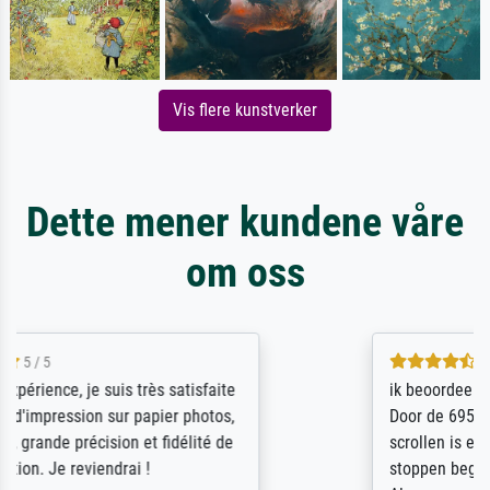
Vis flere kunstverker
Dette mener kundene våre
om oss
4.5 / 5
ik beoordeel Meisterdrucke zeer positief.
Door de 69505 beschikbare kunstenaars
scrollen is echter onbegonnen werk (na
stoppen begint het weer van voor af aan).