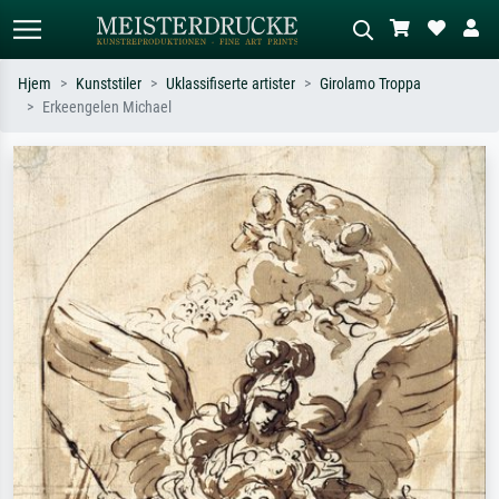
Hjem
Kunststiler
Uklassifiserte artister
Girolamo Troppa
Erkeengelen Michael
Standardsøk
KI-bildesøk
Søk etter kunstner, tittel eller stil – for
Beskriv scenen – for eksempel grønn
eksempel Monet, Stjernenatt,
eng, abstrakt med mye rødt, mørkt
impresjonisme, Hokusai-bølgen, akt.
oljemaleri, stående akt ved et tre.