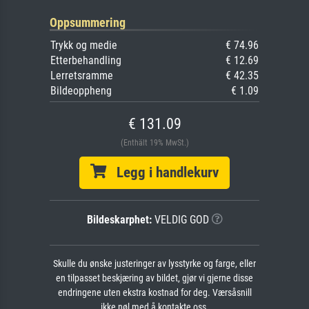
Oppsummering
Trykk og medie
€ 74.96
Etterbehandling
€ 12.69
Lerretsramme
€ 42.35
Bildeoppheng
€ 1.09
€ 131.09
(Enthält 19% MwSt.)
Legg i handlekurv
Bildeskarphet:
VELDIG GOD
Skulle du ønske justeringer av lysstyrke og farge, eller
en tilpasset beskjæring av bildet, gjør vi gjerne disse
endringene uten ekstra kostnad for deg. Værsåsnill
ikke nøl med å kontakte oss.