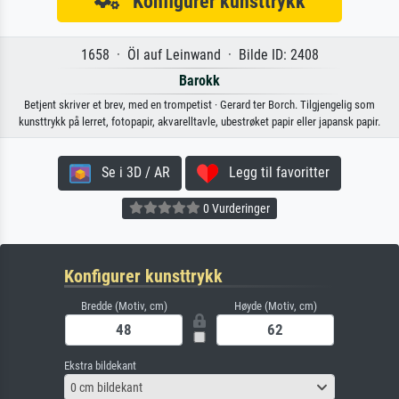
Konfigurer kunsttrykk
1658 · Öl auf Leinwand · Bilde ID: 2408
Barokk
Betjent skriver et brev, med en trompetist · Gerard ter Borch. Tilgjengelig som
kunsttrykk på lerret, fotopapir, akvarelltavle, ubestrøket papir eller japansk papir.
Se i 3D / AR
Legg til favoritter
0 Vurderinger
Konfigurer kunsttrykk
Bredde (Motiv, cm)
Høyde (Motiv, cm)
Ekstra bildekant
0 cm bildekant