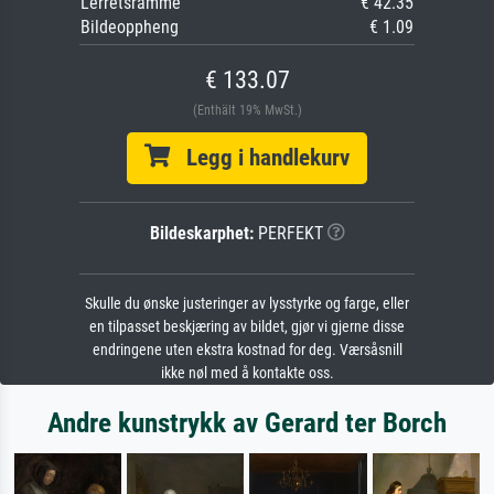
Lerretsramme
€ 42.35
Bildeoppheng
€ 1.09
€ 133.07
(Enthält 19% MwSt.)
Legg i handlekurv
Bildeskarphet:
PERFEKT
Skulle du ønske justeringer av lysstyrke og farge, eller
en tilpasset beskjæring av bildet, gjør vi gjerne disse
endringene uten ekstra kostnad for deg. Værsåsnill
ikke nøl med å kontakte oss.
Andre kunstrykk av Gerard ter Borch