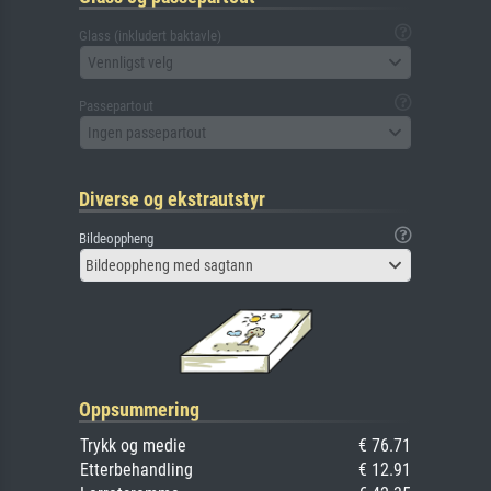
Glass (inkludert baktavle)
Vennligst velg
Passepartout
Ingen passepartout
Diverse og ekstrautstyr
Bildeoppheng
Bildeoppheng med sagtann
Oppsummering
Trykk og medie
€ 76.71
Etterbehandling
€ 12.91