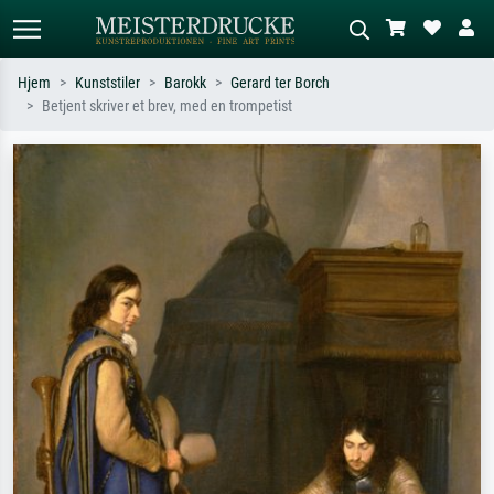
Hjem
Kunststiler
Barokk
Gerard ter Borch
Betjent skriver et brev, med en trompetist
Standardsøk
KI-bildesøk
Søk etter kunstner, tittel eller stil – for
Beskriv scenen – for eksempel grønn
eksempel Monet, Stjernenatt,
eng, abstrakt med mye rødt, mørkt
impresjonisme, Hokusai-bølgen, akt.
oljemaleri, stående akt ved et tre.