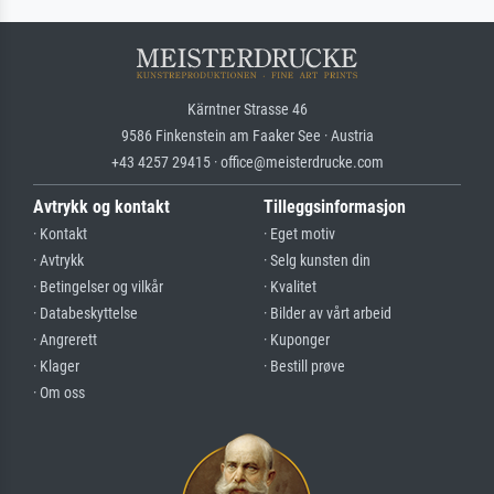
Kärntner Strasse 46
9586 Finkenstein am Faaker See · Austria
+43 4257 29415 · office@meisterdrucke.com
Avtrykk og kontakt
Tilleggsinformasjon
· Kontakt
· Eget motiv
· Avtrykk
· Selg kunsten din
· Betingelser og vilkår
· Kvalitet
· Databeskyttelse
· Bilder av vårt arbeid
· Angrerett
· Kuponger
· Klager
· Bestill prøve
· Om oss