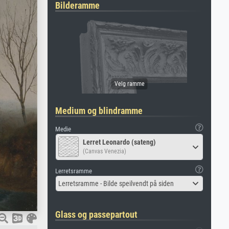
Bilderamme
Medium og blindramme
Medie
Lerret Leonardo (sateng)
(Canvas Venezia)
Lerretsramme
Lerretsramme - Bilde speilvendt på siden
Glass og passepartout