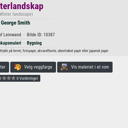
terlandskap
Winter landscape)
George Smith
f Leinwand · Bilde ID: 10387
kapsmaleri
·
Bygning
ykk på lerret, fotopapir, akvarelltavle, ubestrøket papir eller japansk papir.
ter
Velg veggfarge
Vis maleriet i et rom
0 Vurderinger