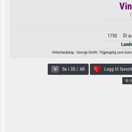
Vin
(
1750 · Öl au
Lands
Vinterlandskap · George Smith. Tilgjengelig som kunsttr
Se i 3D / AR
Legg til favorit