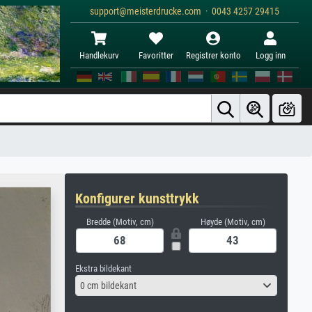
support@meisterdrucke.com · 0043 4257 29415
Handlekurv
Favoritter
Registrer konto
Logg inn
Konfigurer kunsttrykk
Bredde (Motiv, cm)
Høyde (Motiv, cm)
Ekstra bildekant
0 cm bildekant