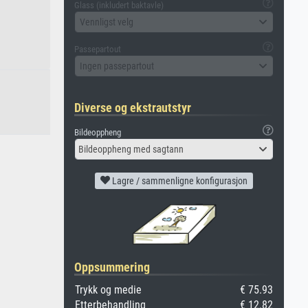
Glass (inkludert baktavle)
Vennligst velg
Passepartout
Ingen passepartout
Diverse og ekstrautstyr
Bildeoppheng
Bildeoppheng med sagtann
Lagre / sammenligne konfigurasjon
Oppsummering
Trykk og medie
€ 75.93
Etterbehandling
€ 12.82