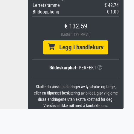
Lerretsramme
€ 42.74
Bildeoppheng
€ 1.09
€ 132.59
(Enthält 19% MwSt.)
Legg i handlekurv
Bildeskarphet:
PERFEKT
Skulle du ønske justeringer av lysstyrke og farge,
eller en tilpasset beskjæring av bildet, gjør vi gjerne
disse endringene uten ekstra kostnad for deg.
Værsåsnill ikke nøl med å kontakte oss.