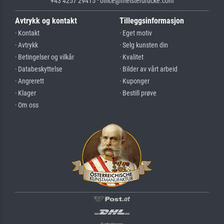
+43 4257 29415 · office@meisterdrucke.com
Avtrykk og kontakt
Tilleggsinformasjon
· Kontakt
· Eget motiv
· Avtrykk
· Selg kunsten din
· Betingelser og vilkår
· Kvalitet
· Databeskyttelse
· Bilder av vårt arbeid
· Angrerett
· Kuponger
· Klager
· Bestill prøve
· Om oss