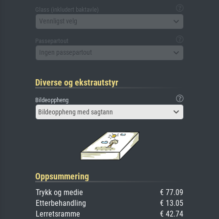
Glass (inkludert baktavle)
Vennligst velg
Passepartout
Ingen passepartout
Diverse og ekstrautstyr
Bildeoppheng
Bildeoppheng med sagtann
Oppsummering
Trykk og medie
€ 77.09
Etterbehandling
€ 13.05
Lerretsramme
€ 42.74