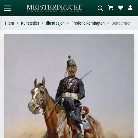
Hjem
Kunststiler
Illustrasjon
Frederic Remington
Gendarmen
Standardsøk
KI-bildesøk
Søk etter kunstner, tittel eller stil – for
Beskriv scenen – for eksempel grønn
eksempel Monet, Stjernenatt,
eng, abstrakt med mye rødt, mørkt
impresjonisme, Hokusai-bølgen, akt.
oljemaleri, stående akt ved et tre.