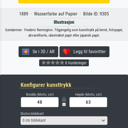
1889 · Wasserfarbe auf Papier · Bilde ID: 9305
Illustrasjon
Gendarmen · Frederic Remington. Tilgjengelig som kunsttrykk på lerret, fotopapir,
akvarelltavle, ubestrøket papir eller japansk papir.
Se i 3D / AR
Legg til favoritter
0 Vurderinger
Konfigurer kunsttrykk
Bredde (Motiv, cm)
Høyde (Motiv, cm)
Ekstra bildekant
0 cm bildekant