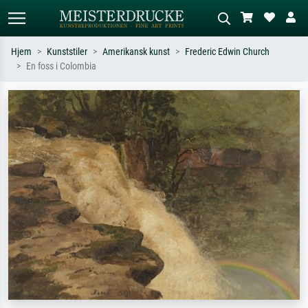
Hjem
Kunststiler
Amerikansk kunst
Frederic Edwin Church
En foss i Colombia
Standardsøk
KI-bildesøk
Søk etter kunstner, tittel eller stil – for
Beskriv scenen – for eksempel grønn
eksempel Monet, Stjernenatt,
eng, abstrakt med mye rødt, mørkt
impresjonisme, Hokusai-bølgen, akt.
oljemaleri, stående akt ved et tre.