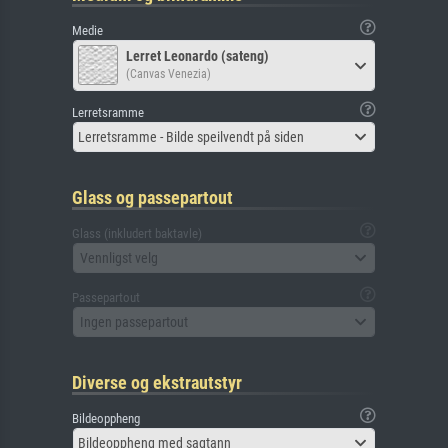
Medie
Lerret Leonardo (sateng)
(Canvas Venezia)
Lerretsramme
Lerretsramme - Bilde speilvendt på siden
Glass og passepartout
Glass (inkludert baktavle)
Vennligst velg
Passepartout
Ingen passepartout
Diverse og ekstrautstyr
Bildeoppheng
Bildeoppheng med sagtann