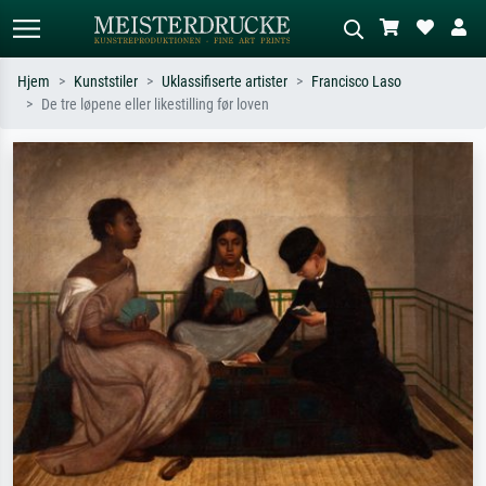
Hjem
Kunststiler
Uklassifiserte artister
Francisco Laso
De tre løpene eller likestilling før loven
Standardsøk
KI-bildesøk
Søk etter kunstner, tittel eller stil – for
Beskriv scenen – for eksempel grønn
eksempel Monet, Stjernenatt,
eng, abstrakt med mye rødt, mørkt
impresjonisme, Hokusai-bølgen, akt.
oljemaleri, stående akt ved et tre.