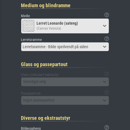
Medium og blindramme
Medie
Lerret Leonardo (sateng)
(Canvas Venezia)
Lerretsramme
Lerretsramme - Bilde speilvendt på siden
Glass og passepartout
Glass (inkludert baktavle)
Vennligst velg
Passepartout
Ingen passepartout
Diverse og ekstrautstyr
Bildeoppheng