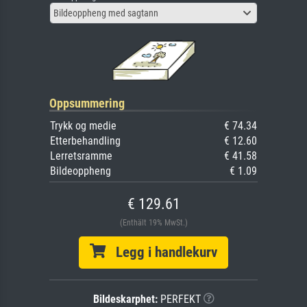
Bildeoppheng med sagtann
Oppsummering
Trykk og medie
€ 74.34
Etterbehandling
€ 12.60
Lerretsramme
€ 41.58
Bildeoppheng
€ 1.09
€ 129.61
(Enthält 19% MwSt.)
Legg i handlekurv
Bildeskarphet:
PERFEKT