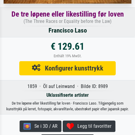
De tre løpene eller likestilling før loven
(The Three Races or Equality before the Law)
Francisco Laso
€ 129.61
Enthält 19% MwSt.
Konfigurer kunsttrykk
1859 · Öl auf Leinwand · Bilde ID: 8989
Uklassifiserte artister
De tre løpene eller likestilling før loven · Francisco Laso. Tilgjengelig som
kunsttrykk på lerret, fotopapir, akvarelltavle, ubestrøket papir eller japansk papir.
Se i 3D / AR
Legg til favoritter