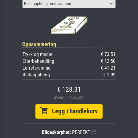
Bildeoppheng med sagtann
Oppsummering
Trykk og medie
€ 73.51
Etterbehandling
€ 12.50
Lerretsramme
€ 41.21
Bildeoppheng
€ 1.09
€ 128.31
(Enthält 19% MwSt.)
Legg i handlekurv
Bildeskarphet:
PERFEKT