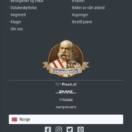
· Betingelser og vilkår
· Kvalitet
· Databeskyttelse
· Bilder av vårt arbeid
· Angrerett
· Kuponger
· Klager
· Bestill prøve
· Om oss
Norge