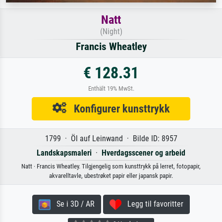
Natt
(Night)
Francis Wheatley
€ 128.31
Enthält 19% MwSt.
Konfigurer kunsttrykk
1799 · Öl auf Leinwand · Bilde ID: 8957
Landskapsmaleri
·
Hverdagsscener og arbeid
Natt · Francis Wheatley. Tilgjengelig som kunsttrykk på lerret, fotopapir,
akvarelltavle, ubestrøket papir eller japansk papir.
Se i 3D / AR
Legg til favoritter