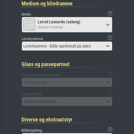
Medium og blindramme
Medie
Lerret Leonardo (sateng)
(Canvas Venezia)
Lerretsramme
Lerretsramme - Bilde speilvendt på siden
Glass og passepartout
Glass (inkludert baktavle)
Vennligst velg
Passepartout
Ingen passepartout
Diverse og ekstrautstyr
Bildeoppheng