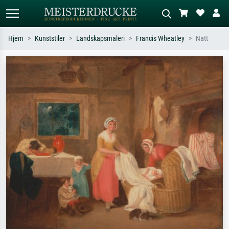
Hjem
Kunststiler
Landskapsmaleri
Francis Wheatley
Natt
Standardsøk
KI-bildesøk
Søk etter kunstner, tittel eller stil – for
Beskriv scenen – for eksempel grønn
eksempel Monet, Stjernenatt,
eng, abstrakt med mye rødt, mørkt
impresjonisme, Hokusai-bølgen, akt.
oljemaleri, stående akt ved et tre.