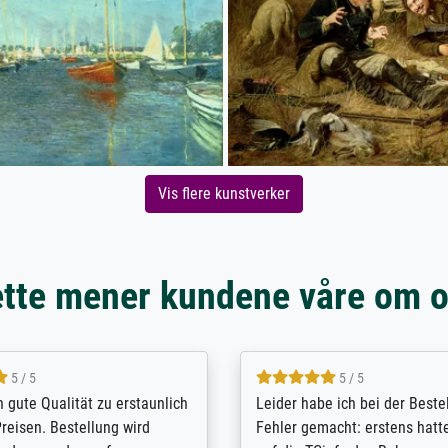
Vis flere kunstverker
tte mener kundene våre om 
5 / 5
5 / 5
/ Highly recommended. The
The team at Meisterdrucke st
 ordering and payment process
meet its clients demands, an