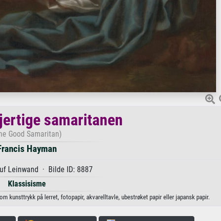
ertige samaritanen
he Good Samaritan)
Francis Hayman
uf Leinwand · Bilde ID: 8887
Klassisisme
 kunsttrykk på lerret, fotopapir, akvarelltavle, ubestrøket papir eller japansk papir.