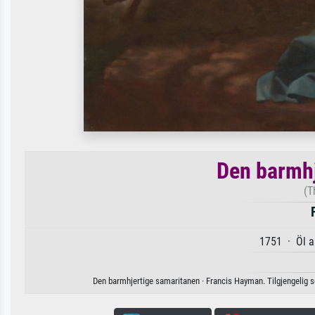
Den barmhj
(T
1751 · Öl a
Den barmhjertige samaritanen · Francis Hayman. Tilgjengelig som