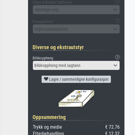
Glass (inkludert baktavle)
Vennligst velg
Passepartout
Ingen passepartout
Diverse og ekstrautstyr
Bildeoppheng
Bildeoppheng med sagtann
Lagre / sammenligne konfigurasjon
Oppsummering
Trykk og medie
€ 72.76
Etterbehandling
€ 12.32