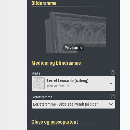
Bilderamme
Medium og blindramme
Medie
Lerret Leonardo (sateng)
(Canvas Venezia)
Lerretsramme
Lerretsramme - Bilde speilvendt på siden
Glass og passepartout