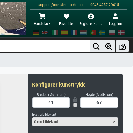
support@meisterdrucke.com · 0043 4257 29415
Handlekurv
Favoritter
Registrer konto
Logg inn
Konfigurer kunsttrykk
Bredde (Motiv, cm)
Høyde (Motiv, cm)
Ekstra bildekant
0 cm bildekant