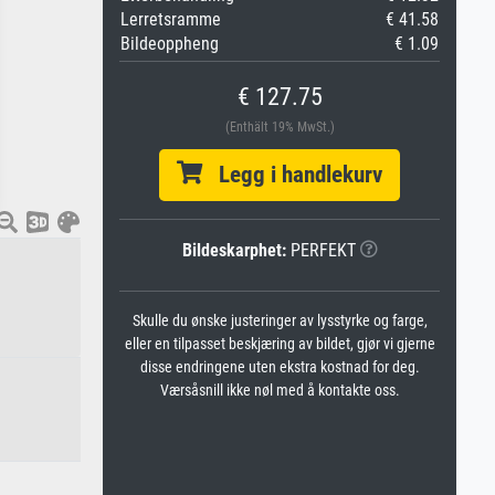
Lerretsramme
€ 41.58
Bildeoppheng
€ 1.09
€ 127.75
(Enthält 19% MwSt.)
Legg i handlekurv
Bildeskarphet:
PERFEKT
Skulle du ønske justeringer av lysstyrke og farge,
eller en tilpasset beskjæring av bildet, gjør vi gjerne
disse endringene uten ekstra kostnad for deg.
Værsåsnill ikke nøl med å kontakte oss.