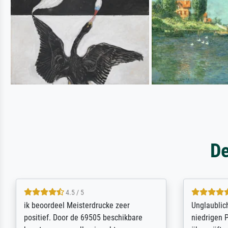
De
5 / 5
Die Zufriedenheit ist auch nicht dadurch
Excellent 
getrübt, dass das Bild entgegen einer
selection,