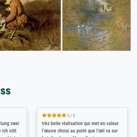
oss
5 / 5
rives to
eine große Auswahl an Bildern und
d provides
deren Reproduktionsmöglichkeiten;