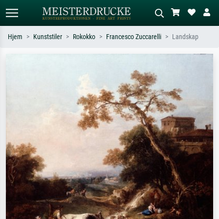
Hjem
Kunststiler
Rokokko
Francesco Zuccarelli
Landskap
Standardsøk
KI-bildesøk
Søk etter kunstner, tittel eller stil – for
Beskriv scenen – for eksempel grønn
eksempel Monet, Stjernenatt,
eng, abstrakt med mye rødt, mørkt
impresjonisme, Hokusai-bølgen, akt.
oljemaleri, stående akt ved et tre.