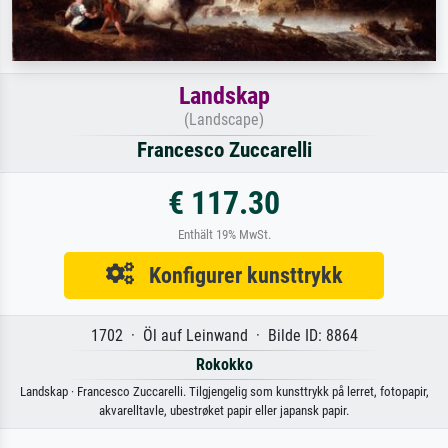
Landskap
(Landscape)
Francesco Zuccarelli
€ 117.30
Enthält 19% MwSt.
Konfigurer kunsttrykk
1702 · Öl auf Leinwand · Bilde ID: 8864
Rokokko
Landskap · Francesco Zuccarelli. Tilgjengelig som kunsttrykk på lerret, fotopapir,
akvarelltavle, ubestrøket papir eller japansk papir.