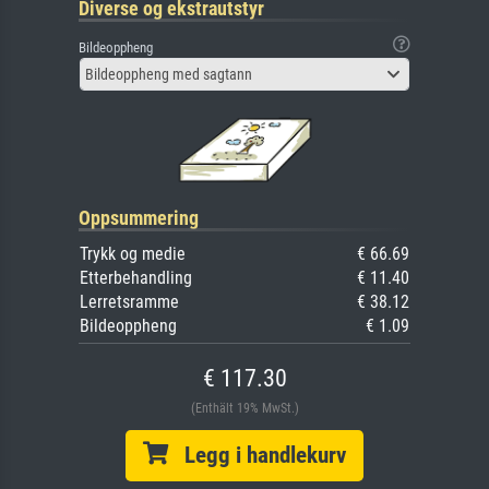
Diverse og ekstrautstyr
Bildeoppheng
Bildeoppheng med sagtann
Oppsummering
Trykk og medie
€ 66.69
Etterbehandling
€ 11.40
Lerretsramme
€ 38.12
Bildeoppheng
€ 1.09
€ 117.30
(Enthält 19% MwSt.)
Legg i handlekurv