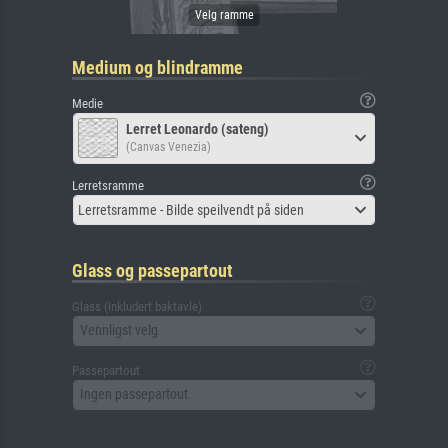
Medium og blindramme
Medie
Lerret Leonardo (sateng)
(Canvas Venezia)
Lerretsramme
Lerretsramme - Bilde speilvendt på siden
Glass og passepartout
Glass (inkludert baktavle)
Vennligst velg
Passepartout
Ingen passepartout