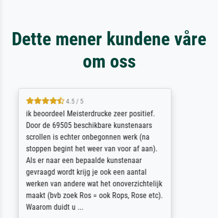
Dette mener kundene våre
om oss
5 / 5
Die Zufriedenheit ist auch nicht dadurch
getrübt, dass das Bild entgegen einer
angegebenen Lieferanschrift (sollte eine
Überraschung für die normannische
Ehefrau sein zum Hochzeits- gleichzeitig
auch Geburtstag sein) doch nach zu Hause
zugestellt wurde.