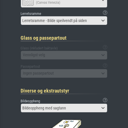
(Canvas Venezia)
Lerretsramme
Lerretsramme - Bilde speilvendt på siden
Glass og passepartout
Glass (inkludert baktavle)
Vennligst velg
Passepartout
Ingen passepartout
Diverse og ekstrautstyr
Bildeoppheng
Bildeoppheng med sagtann