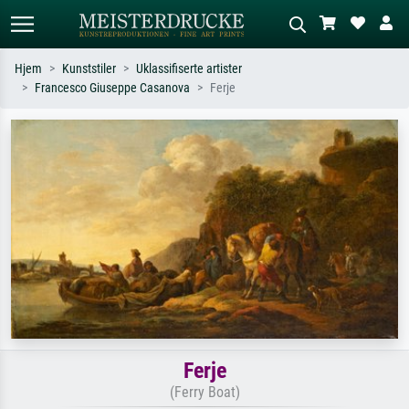
Hjem
Kunststiler
Uklassifiserte artister
Francesco Giuseppe Casanova
Ferje
Standardsøk
KI-bildesøk
Søk etter kunstner, tittel eller stil – for
Beskriv scenen – for eksempel grønn
eksempel Monet, Stjernenatt,
eng, abstrakt med mye rødt, mørkt
impresjonisme, Hokusai-bølgen, akt.
oljemaleri, stående akt ved et tre.
Ferje
(Ferry Boat)