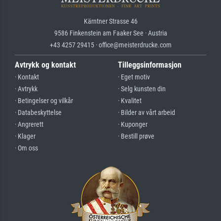
Kärntner Strasse 46
9586 Finkenstein am Faaker See · Austria
+43 4257 29415 · office@meisterdrucke.com
Avtrykk og kontakt
Tilleggsinformasjon
· Kontakt
· Eget motiv
· Avtrykk
· Selg kunsten din
· Betingelser og vilkår
· Kvalitet
· Databeskyttelse
· Bilder av vårt arbeid
· Angrerett
· Kuponger
· Klager
· Bestill prøve
· Om oss