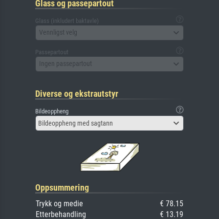
Glass og passepartout
Glass (inkludert baktavle)
Vennligst velg
Passepartout
Ingen passepartout
Diverse og ekstrautstyr
Bildeoppheng
Bildeoppheng med sagtann
Oppsummering
Trykk og medie
€ 78.15
Etterbehandling
€ 13.19