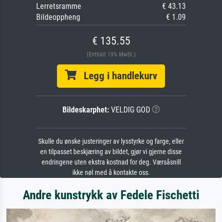
Lerretsramme
€ 43.13
Bildeoppheng
€ 1.09
€ 135.55
(Enthält 19% MwSt.)
Legg i handlekurv
Bildeskarphet:
VELDIG GOD
Skulle du ønske justeringer av lysstyrke og farge, eller
en tilpasset beskjæring av bildet, gjør vi gjerne disse
endringene uten ekstra kostnad for deg. Værsåsnill
ikke nøl med å kontakte oss.
Andre kunstrykk av Fedele Fischetti