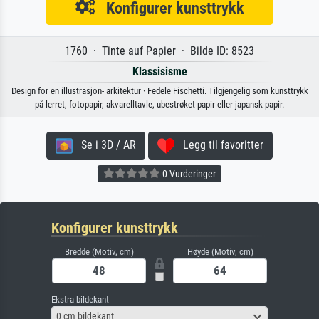
Konfigurer kunsttrykk
1760 · Tinte auf Papier · Bilde ID: 8523
Klassisisme
Design for en illustrasjon- arkitektur · Fedele Fischetti. Tilgjengelig som kunsttrykk
på lerret, fotopapir, akvarelltavle, ubestrøket papir eller japansk papir.
Se i 3D / AR
Legg til favoritter
0 Vurderinger
Konfigurer kunsttrykk
Bredde (Motiv, cm)
Høyde (Motiv, cm)
Ekstra bildekant
0 cm bildekant