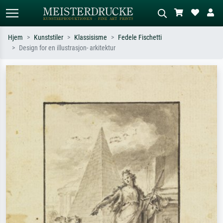
Hjem
Kunststiler
Klassisisme
Fedele Fischetti
Design for en illustrasjon- arkitektur
Standardsøk
KI-bildesøk
Søk etter kunstner, tittel eller stil – for
Beskriv scenen – for eksempel grønn
eksempel Monet, Stjernenatt,
eng, abstrakt med mye rødt, mørkt
impresjonisme, Hokusai-bølgen, akt.
oljemaleri, stående akt ved et tre.