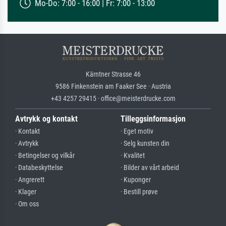
Mo-Do: 7:00 - 16:00 | Fr: 7:00 - 13:00
Kärntner Strasse 46
9586 Finkenstein am Faaker See · Austria
+43 4257 29415 · office@meisterdrucke.com
Avtrykk og kontakt
Tilleggsinformasjon
· Kontakt
· Eget motiv
· Avtrykk
· Selg kunsten din
· Betingelser og vilkår
· Kvalitet
· Databeskyttelse
· Bilder av vårt arbeid
· Angrerett
· Kuponger
· Klager
· Bestill prøve
· Om oss