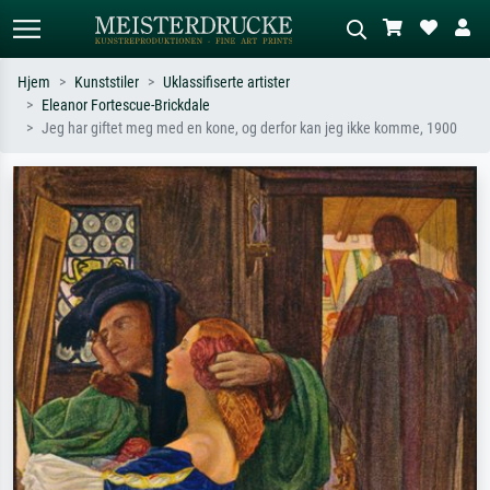
Hjem
Kunststiler
Uklassifiserte artister
Eleanor Fortescue-Brickdale
Standardsøk
KI-bildesøk
Jeg har giftet meg med en kone, og derfor kan jeg ikke komme, 1900
Søk etter kunstner, tittel eller stil – for
Beskriv scenen – for eksempel grønn
eksempel Monet, Stjernenatt,
eng, abstrakt med mye rødt, mørkt
impresjonisme, Hokusai-bølgen, akt.
oljemaleri, stående akt ved et tre.