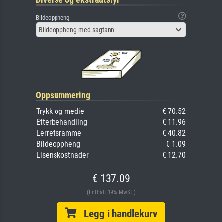
Bildeoppheng
Bildeoppheng med sagtann
Oppsummering
Trykk og medie
€ 70.52
Etterbehandling
€ 11.96
Lerretsramme
€ 40.82
Bildeoppheng
€ 1.09
Lisenskostnader
€ 12.70
€ 137.09
(Enthält 19% MwSt.)
Legg i handlekurv