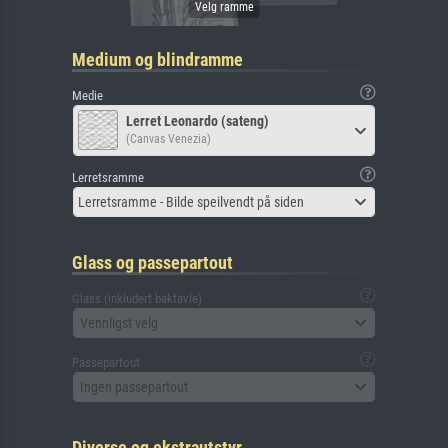
Medium og blindramme
Medie
Lerret Leonardo (sateng)
(Canvas Venezia)
Lerretsramme
Lerretsramme - Bilde speilvendt på siden
Glass og passepartout
Glass (inkludert baktavle)
Vennligst velg
Passepartout
Ingen passepartout
Diverse og ekstrautstyr